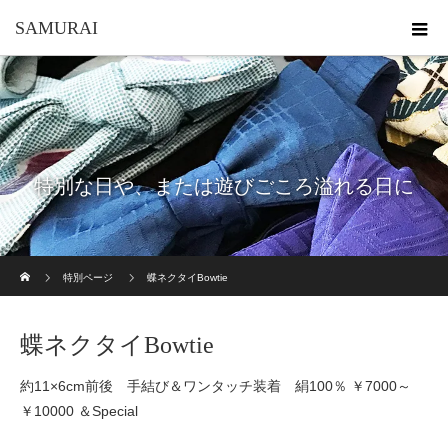
SAMURAI
特別な日や、または遊びごころ溢れる日に
ホーム
特別ページ
蝶ネクタイBowtie
蝶ネクタイBowtie
約11×6cm前後 手結び＆ワンタッチ装着 絹100％ ￥7000～
￥10000 ＆Special