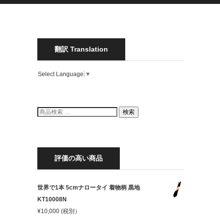
翻訳 Translation
Select Language
▼
検
検索
索
結
果:
評価の高い商品
世界で1本 5cmナロータイ 着物柄 黒地
KT10008N
¥
10,000
(税別）