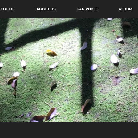
G GUIDE
ABOUT US
FAN VOICE
ALBUM