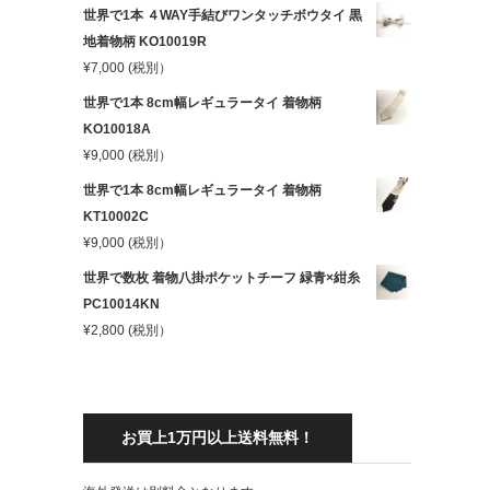
世界で1本 ４WAY手結びワンタッチボウタイ 黒
地着物柄 KO10019R
¥
7,000
(税別）
世界で1本 8cm幅レギュラータイ 着物柄
KO10018A
¥
9,000
(税別）
世界で1本 8cm幅レギュラータイ 着物柄
KT10002C
¥
9,000
(税別）
世界で数枚 着物八掛ポケットチーフ 緑青×紺糸
PC10014KN
¥
2,800
(税別）
お買上1万円以上送料無料！