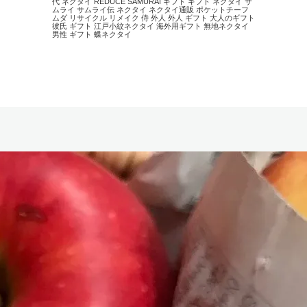
代 ネクタイ
REDUCE
SAMURAI
ギフト
ギフト ネクタイ
サ
ムライ
サムライ伝
ネクタイ
ネクタイ通販
ポケットチーフ
ムダ
リサイクル
リメイク
侍
外人
外人 ギフト
大人のギフト
彼氏 ギフト
江戸小紋ネクタイ
海外用ギフト
無地ネクタイ
男性 ギフト
蝶ネクタイ