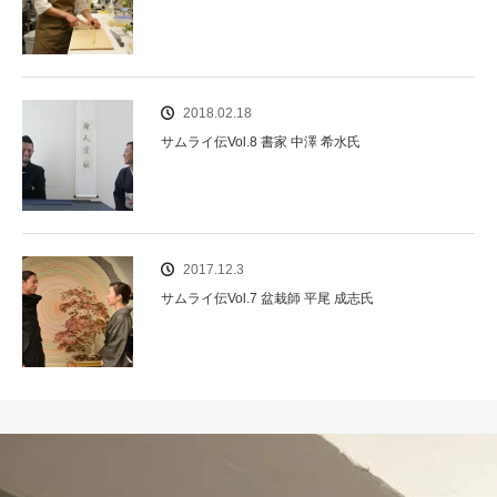
2018.02.18
サムライ伝Vol.8 書家 中澤 希水氏
2017.12.3
サムライ伝Vol.7 盆栽師 平尾 成志氏