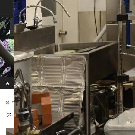
SHOP
SHOPPING GUIDE
ABOUT US
FAN VOICE
ALBUM
NEWS
SAMURAI-DEN
現代のサムライたちの時空間へ
ホーム
ブログ
スクード厨房２
2018.03.16
スクード厨房２