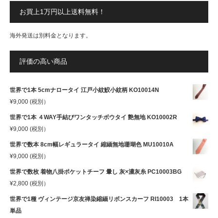
お買上1万円以上送料無料！
海外発送は別料金となります。
評価の高い商品
世界で1本 5cmナロータイ 江戸小紋鮫小紋柄 KO10014N
¥
9,000
(税別）
世界で1本 ４WAY手結びワンタッチボウタイ 艶無地 KO10002R
¥
9,000
(税別）
世界で数本 8cm幅レギュラータイ 縮緬無地珊瑚色 MU10010A
¥
9,000
(税別）
世界で数枚 着物八掛ポケットチーフ 暈し 灰×濃灰糸 PC10003BG
¥
2,800
(税別）
世界で1種 ヴィンテージ京友禅染縮緬リボンスカーフ RI10003 1本
単品