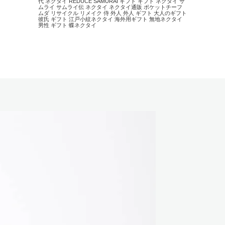
代 ネクタイ
REDUCE
SAMURAI
ギフト
ギフト ネクタイ
サ
ムライ
サムライ伝
ネクタイ
ネクタイ通販
ポケットチーフ
ムダ
リサイクル
リメイク
侍
外人
外人 ギフト
大人のギフト
彼氏 ギフト
江戸小紋ネクタイ
海外用ギフト
無地ネクタイ
男性 ギフト
蝶ネクタイ