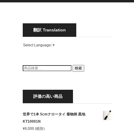
翻訳 Translation
Select Language
▼
検
検索
索
結
果:
評価の高い商品
世界で1本 5cmナロータイ 着物柄 黒地
KT10001N
¥
6,000
(税別）