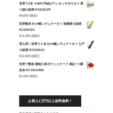
世界で1本 ４WAY手結びワンタッチボウタイ 変
り縞小紋柄 KO10012R
¥
9,000
(税別）
世界数本 8cm幅レギュラータイ 地模様小紋柄
KO10010A
¥
11,000
(税別）
再入荷！世界で１本 8cm幅レギュラータイ 江戸
小紋柄 KO10001A
¥
12,000
(税別）
世界で数枚 着物八掛ポケットチーフ 真紅ー×濃
灰糸 PC10015MG
¥
2,800
(税別）
お買上1万円以上送料無料！