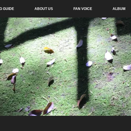
G GUIDE
ABOUT US
FAN VOICE
ALBUM