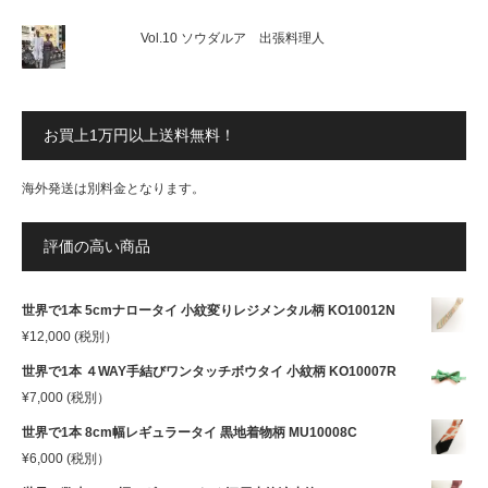
Vol.10 ソウダルア 出張料理人
お買上1万円以上送料無料！
海外発送は別料金となります。
評価の高い商品
世界で1本 5cmナロータイ 小紋変りレジメンタル柄 KO10012N
¥
12,000
(税別）
世界で1本 ４WAY手結びワンタッチボウタイ 小紋柄 KO10007R
¥
7,000
(税別）
世界で1本 8cm幅レギュラータイ 黒地着物柄 MU10008C
¥
6,000
(税別）