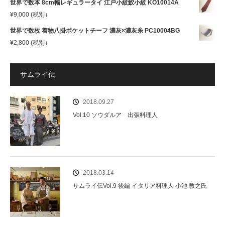
世界で数本 8cm幅レギュラータイ 江戸小紋鮫小紋 KO10014A
¥
9,000
(税別）
世界で数枚 着物八掛ポケットチーフ 濃灰×濃灰糸 PC10004BG
¥
2,800
(税別）
サムライ伝
2018.09.27
Vol.10 ソウダルア 出張料理人
2018.03.14
サムライ伝Vol.9 後編 イタリア料理人 小池 教之氏