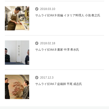
2018.03.10
サムライ伝Vol.9 前編 イタリア料理人 小池 教之氏
2018.02.18
サムライ伝Vol.8 書家 中澤 希水氏
2017.12.3
サムライ伝Vol.7 盆栽師 平尾 成志氏