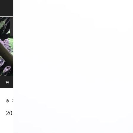
SHOP
SHOPPING GUIDE
ABOUT US
FAN VOICE
ALBUM
NEWS
SAMURAI-DEN
現代のサムライたちの時空間へ
ホーム
ブログ
20170913LR補正後133
2018.01.7
20170913LR補正後133