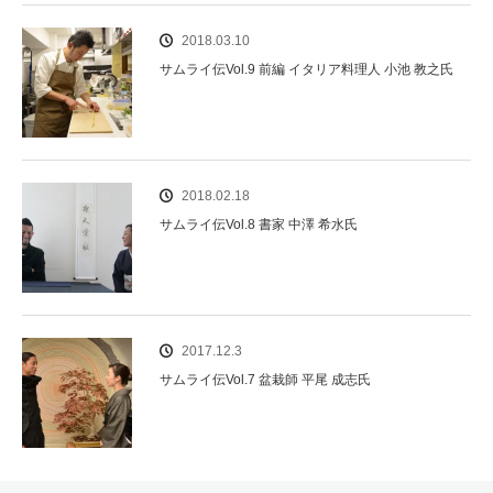
2018.03.10
サムライ伝Vol.9 前編 イタリア料理人 小池 教之氏
2018.02.18
サムライ伝Vol.8 書家 中澤 希水氏
2017.12.3
サムライ伝Vol.7 盆栽師 平尾 成志氏