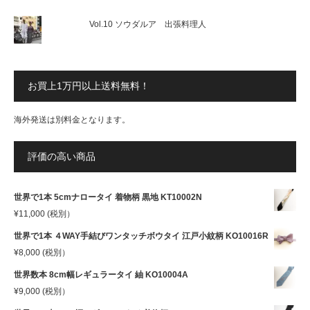
Vol.10 ソウダルア 出張料理人
お買上1万円以上送料無料！
海外発送は別料金となります。
評価の高い商品
世界で1本 5cmナロータイ 着物柄 黒地 KT10002N
¥
11,000
(税別）
世界で1本 ４WAY手結びワンタッチボウタイ 江戸小紋柄 KO10016R
¥
8,000
(税別）
世界数本 8cm幅レギュラータイ 紬 KO10004A
¥
9,000
(税別）