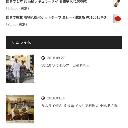
世界で１本 8cm幅レギュラータイ 着物柄 KT10009C
¥
13,000
(税別）
世界で数枚 着物八掛ポケットチーフ 真紅ー×濃灰糸 PC10015MG
¥
2,800
(税別）
サムライ伝
2018.09.27
Vol.10 ソウダルア 出張料理人
2018.03.14
サムライ伝Vol.9 後編 イタリア料理人 小池 教之氏