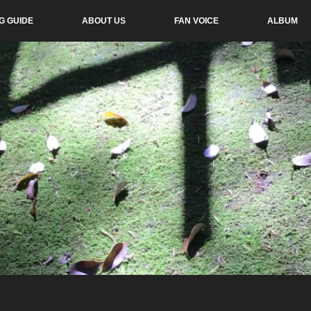
G GUIDE
ABOUT US
FAN VOICE
ALBUM