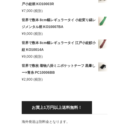
戸小紋柄 KO10003R
¥
7,000
(税別）
世界で数本 8cm幅レギュラータイ 小紋変り縞レ
ジメンタル柄 KO10007BA
¥
9,000
(税別）
世界で数本 8cm幅レギュラータイ 江戸小紋鮫小
紋 KO10014A
¥
9,000
(税別）
世界で数枚 着物八掛ミニポケットチーフ 黒暈し
ー×青糸 PC10006BB
¥
2,800
(税別）
お買上1万円以上送料無料！
海外発送は別料金となります。