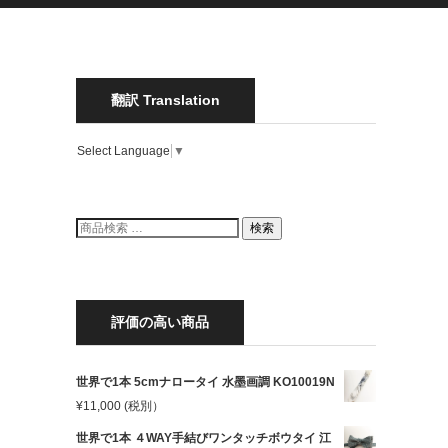
翻訳 Translation
Select Language
▼
検
検索
索
結
果:
評価の高い商品
世界で1本 5cmナロータイ 水墨画調 KO10019N
¥
11,000
(税別）
世界で1本 ４WAY手結びワンタッチボウタイ 江