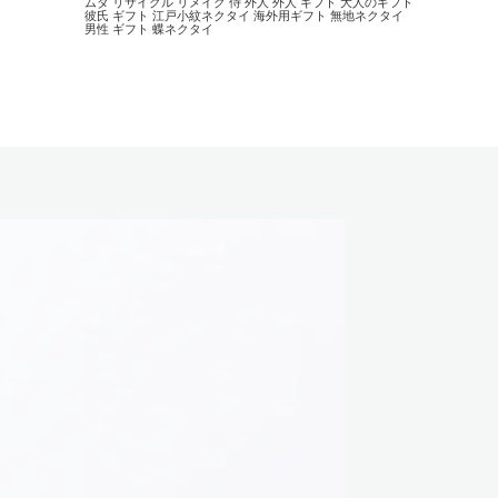
ムダ
リサイクル
リメイク
侍
外人
外人 ギフト
大人のギフト
彼氏 ギフト
江戸小紋ネクタイ
海外用ギフト
無地ネクタイ
男性 ギフト
蝶ネクタイ