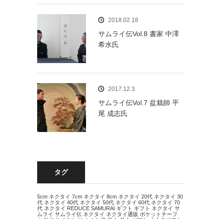
2018.02.18
サムライ伝Vol.8 書家 中澤
希水氏
2017.12.3
サムライ伝Vol.7 盆栽師 平
尾 成志氏
タグ
5cm ネクタイ
7cm ネクタイ
8cm ネクタイ
20代 ネクタイ
30
代 ネクタイ
40代 ネクタイ
50代 ネクタイ
60代 ネクタイ
70
代 ネクタイ
REDUCE
SAMURAI
ギフト
ギフト ネクタイ
サ
ムライ
サムライ伝
ネクタイ
ネクタイ通販
ポケットチーフ