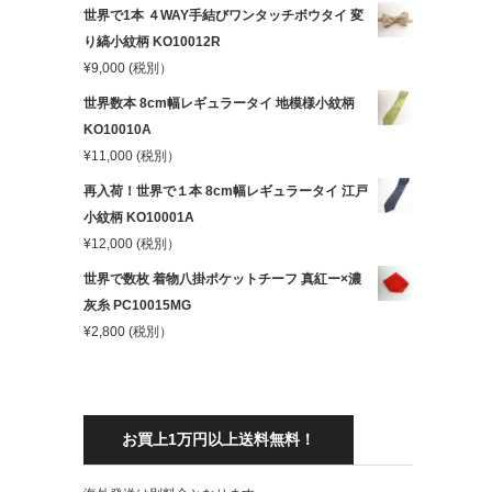
世界で1本 ４WAY手結びワンタッチボウタイ 変
り縞小紋柄 KO10012R
¥
9,000
(税別）
世界数本 8cm幅レギュラータイ 地模様小紋柄
KO10010A
¥
11,000
(税別）
再入荷！世界で１本 8cm幅レギュラータイ 江戸
小紋柄 KO10001A
¥
12,000
(税別）
世界で数枚 着物八掛ポケットチーフ 真紅ー×濃
灰糸 PC10015MG
¥
2,800
(税別）
お買上1万円以上送料無料！