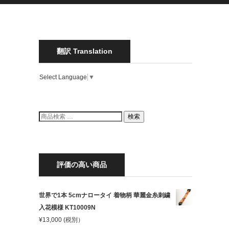
翻訳 Translation
Select Language
▼
検
検索
索
結
果:
評価の高い商品
世界で1本 5cmナロータイ 着物柄 華麗金糸刺繍
入花模様 KT10009N
¥
13,000
(税別）