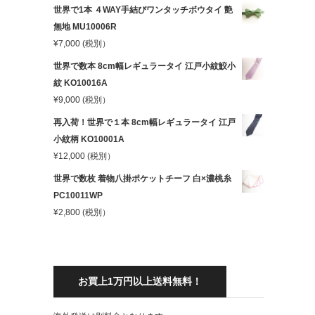
世界で1本 ４WAY手結びワンタッチボウタイ 艶
無地 MU10006R
¥
7,000
(税別）
世界で数本 8cm幅レギュラータイ 江戸小紋鮫小
紋 KO10016A
¥
9,000
(税別）
再入荷！世界で１本 8cm幅レギュラータイ 江戸
小紋柄 KO10001A
¥
12,000
(税別）
世界で数枚 着物八掛ポケットチーフ 白×濃桃糸
PC10011WP
¥
2,800
(税別）
お買上1万円以上送料無料！