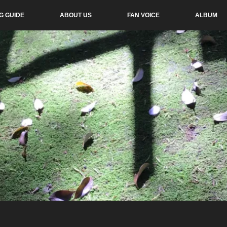
G GUIDE
ABOUT US
FAN VOICE
ALBUM