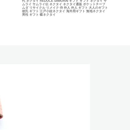
代 ネクタイ
REDUCE
SAMURAI
ギフト
ギフト ネクタイ
サ
ムライ
サムライ伝
ネクタイ
ネクタイ通販
ポケットチーフ
ムダ
リサイクル
リメイク
侍
外人
外人 ギフト
大人のギフト
彼氏 ギフト
江戸小紋ネクタイ
海外用ギフト
無地ネクタイ
男性 ギフト
蝶ネクタイ