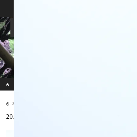
SHOP
SHOPPING GUIDE
ABOUT US
FAN VOICE
ALBUM
NEWS
SAMURAI-DEN
現代のサムライたちの時空間へ
ホーム
ブログ
20170913LR補正後79
2018.01.7
20170913LR補正後79