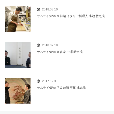
2018.03.10
サムライ伝Vol.9 前編 イタリア料理人 小池 教之氏
2018.02.18
サムライ伝Vol.8 書家 中澤 希水氏
2017.12.3
サムライ伝Vol.7 盆栽師 平尾 成志氏