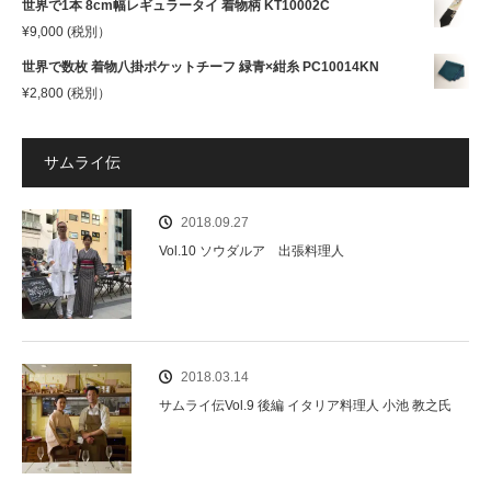
世界で1本 8cm幅レギュラータイ 着物柄 KT10002C
¥
9,000
(税別）
世界で数枚 着物八掛ポケットチーフ 緑青×紺糸 PC10014KN
¥
2,800
(税別）
サムライ伝
2018.09.27
Vol.10 ソウダルア 出張料理人
2018.03.14
サムライ伝Vol.9 後編 イタリア料理人 小池 教之氏