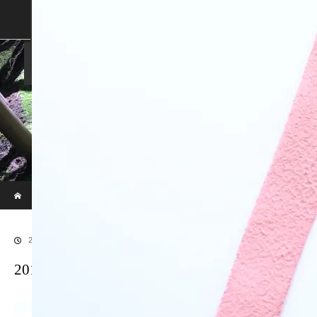
SHOP
SHOPPING GUIDE
ABOUT US
FAN VOICE
ALBUM
NEWS
SAMURAI-DEN
現代のサムライたちの時空間へ
ホーム
ブログ
20170913LR補正後91
2018.01.7
20170913LR補正後91