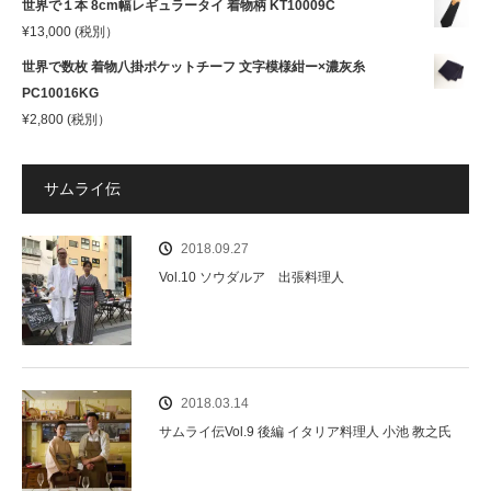
世界で１本 8cm幅レギュラータイ 着物柄 KT10009C
¥
13,000
(税別）
世界で数枚 着物八掛ポケットチーフ 文字模様紺ー×濃灰糸
PC10016KG
¥
2,800
(税別）
サムライ伝
2018.09.27
Vol.10 ソウダルア 出張料理人
2018.03.14
サムライ伝Vol.9 後編 イタリア料理人 小池 教之氏