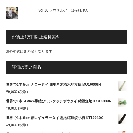
Vol.10 ソウダルア 出張料理人
お買上1万円以上送料無料！
海外発送は別料金となります。
評価の高い商品
世界で1本 5cmナロータイ 無地草木流水地模様 MU10006N
¥
9,000
(税別）
世界で1本 ４WAY手結びワンタッチボウタイ 縮緬無地 KO10008R
¥
8,000
(税別）
世界で1本 8cm幅レギュラータイ 黒地縮緬絞り柄 KT10010C
¥
9,000
(税別）