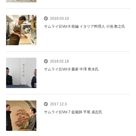
2018.03.10
サムライ伝Vol.9 前編 イタリア料理人 小池 教之氏
2018.02.18
サムライ伝Vol.8 書家 中澤 希水氏
2017.12.3
サムライ伝Vol.7 盆栽師 平尾 成志氏