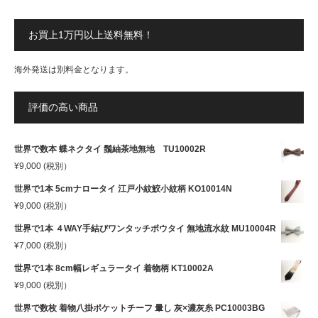
お買上1万円以上送料無料！
海外発送は別料金となります。
評価の高い商品
世界で数本 蝶ネクタイ 鬚紬茶地無地 TU10002R
¥
9,000
(税別）
世界で1本 5cmナロータイ 江戸小紋鮫小紋柄 KO10014N
¥
9,000
(税別）
世界で1本 ４WAY手結びワンタッチボウタイ 無地流水紋 MU10004R
¥
7,000
(税別）
世界で1本 8cm幅レギュラータイ 着物柄 KT10002A
¥
9,000
(税別）
世界で数枚 着物八掛ポケットチーフ 暈し 灰×濃灰糸 PC10003BG