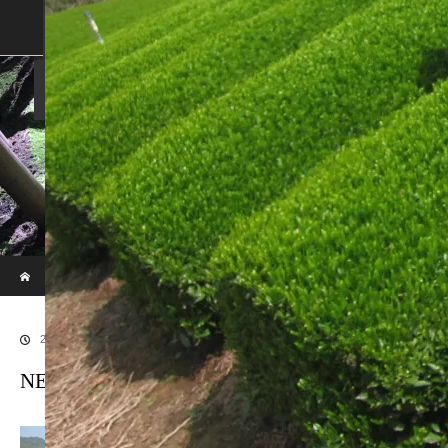
SHOP
SHOPPING GUIDE
ABOUT US
FAN VOICE
ALBUM
NEWS
SAMURAI-DEN
現代のサムライたちの時空間へ
ホーム
ブログ
NEVERまとめ
2018.04.21
NEVERまとめ