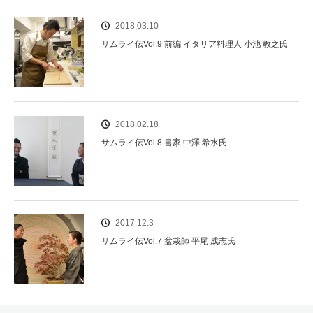
2018.03.10
サムライ伝Vol.9 前編 イタリア料理人 小池 教之氏
2018.02.18
サムライ伝Vol.8 書家 中澤 希水氏
2017.12.3
サムライ伝Vol.7 盆栽師 平尾 成志氏