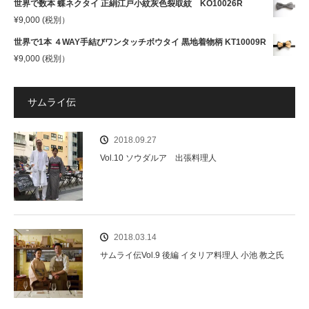
世界で数本 蝶ネクタイ 正絹江戸小紋灰色裂取紋 KO10026R
¥
9,000
(税別）
世界で1本 ４WAY手結びワンタッチボウタイ 黒地着物柄 KT10009R
¥
9,000
(税別）
サムライ伝
2018.09.27
Vol.10 ソウダルア 出張料理人
2018.03.14
サムライ伝Vol.9 後編 イタリア料理人 小池 教之氏