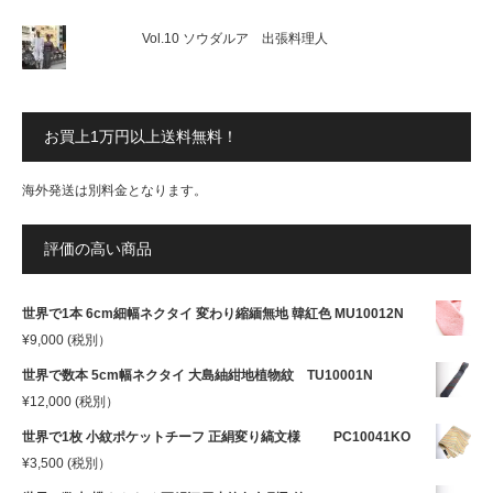
Vol.10 ソウダルア 出張料理人
お買上1万円以上送料無料！
海外発送は別料金となります。
評価の高い商品
世界で1本 6cm細幅ネクタイ 変わり縮緬無地 韓紅色 MU10012N
¥
9,000
(税別）
世界で数本 5cm幅ネクタイ 大島紬紺地植物紋 TU10001N
¥
12,000
(税別）
世界で1枚 小紋ポケットチーフ 正絹変り縞文様 PC10041KO
¥
3,500
(税別）