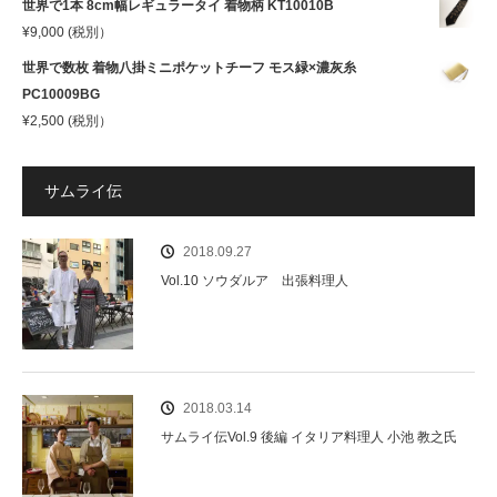
世界で1本 8cm幅レギュラータイ 着物柄 KT10010B
¥
9,000
(税別）
世界で数枚 着物八掛ミニポケットチーフ モス緑×濃灰糸
PC10009BG
¥
2,500
(税別）
サムライ伝
2018.09.27
Vol.10 ソウダルア 出張料理人
2018.03.14
サムライ伝Vol.9 後編 イタリア料理人 小池 教之氏