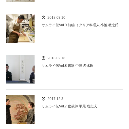
2018.03.10
サムライ伝Vol.9 前編 イタリア料理人 小池 教之氏
2018.02.18
サムライ伝Vol.8 書家 中澤 希水氏
2017.12.3
サムライ伝Vol.7 盆栽師 平尾 成志氏