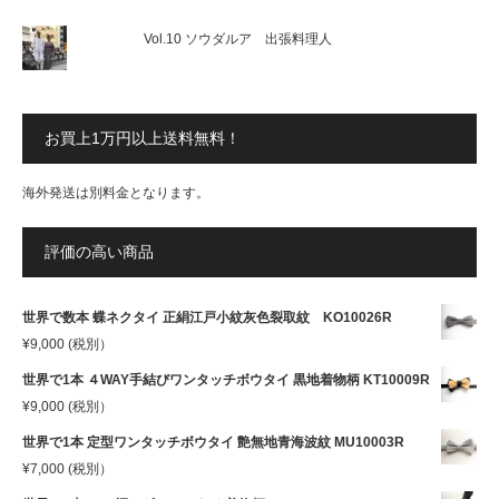
Vol.10 ソウダルア 出張料理人
お買上1万円以上送料無料！
海外発送は別料金となります。
評価の高い商品
世界で数本 蝶ネクタイ 正絹江戸小紋灰色裂取紋 KO10026R
¥
9,000
(税別）
世界で1本 ４WAY手結びワンタッチボウタイ 黒地着物柄 KT10009R
¥
9,000
(税別）
世界で1本 定型ワンタッチボウタイ 艶無地青海波紋 MU10003R
¥
7,000
(税別）