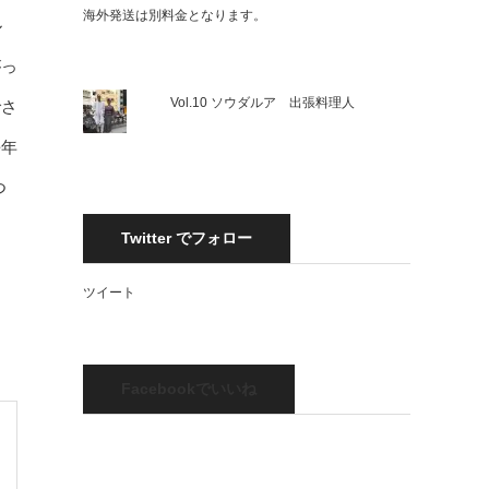
海外発送は別料金となります。
ル
がっ
Vol.10 ソウダルア 出張料理人
でさ
長年
つ
Twitter でフォロー
ツイート
Facebookでいいね