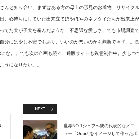
社さんと知り合い、まずはある方の母上の形見のお着物、リサイク
日、心待ちにしていた出来立てほやほやのネクタイたちが出来上
ってた犬が子犬を産んだような、不思議な愛しさ。でも市場調査
自分には少し不安でもあり、いいのか悪いのかも判断できず。。
るのにな。。でも次の企画も続々、通販サイトも鋭意制作中。少しづ
ようになりたい。。
NEXT
き
世界NO.1シェフへ彼の代表的なメニ
ュー「Oops!]をイメージして作ったボ