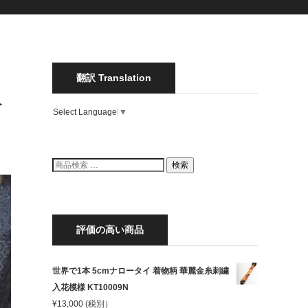
翻訳 Translation
だ
Select Language
▼
検
検索
索
結
果:
評価の高い商品
世界で1本 5cmナロータイ 着物柄 華麗金糸刺繍
入花模様 KT10009N
¥
13,000
(税別）