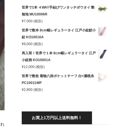
世界で1本 ４WAY手結びワンタッチボウタイ 艶
無地 MU10006R
¥
7,000
(税別）
世界で数本 8cm幅レギュラータイ 江戸小紋鮫小
紋 KO10016A
¥
9,000
(税別）
再入荷！世界で１本 8cm幅レギュラータイ 江戸
小紋柄 KO10001A
¥
12,000
(税別）
世界で数枚 着物八掛ポケットチーフ 白×濃桃糸
PC10011WP
¥
2,800
(税別）
お買上1万円以上送料無料！
われ