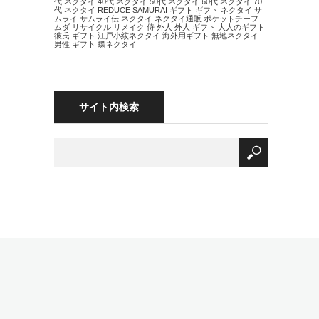
代 ネクタイ
40代 ネクタイ
50代 ネクタイ
60代 ネクタイ
70
代 ネクタイ
REDUCE
SAMURAI
ギフト
ギフト ネクタイ
サ
ムライ
サムライ伝
ネクタイ
ネクタイ通販
ポケットチーフ
ムダ
リサイクル
リメイク
侍
外人
外人 ギフト
大人のギフト
彼氏 ギフト
江戸小紋ネクタイ
海外用ギフト
無地ネクタイ
男性 ギフト
蝶ネクタイ
サイト内検索