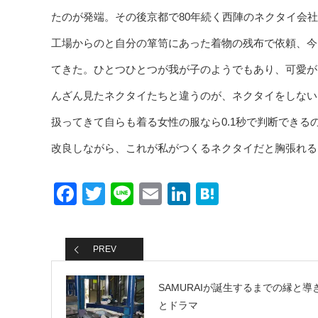
たのが発端。その後京都で80年続く西陣のネクタイ会
工場からのと自分の箪笥にあった着物の残布で依頼、今
てきた。ひとつひとつが我が子のようでもあり、可愛が
んざん見たネクタイたちと違うのが、ネクタイをしない
扱ってきて自らも着る女性の服なら0.1秒で判断でき
改良しながら、これが私がつくるネクタイだと胸張れる
Facebook
Twitter
Line
Email
LinkedIn
Hatena
PREV
SAMURAIが誕生するまでの縁と導
とドラマ