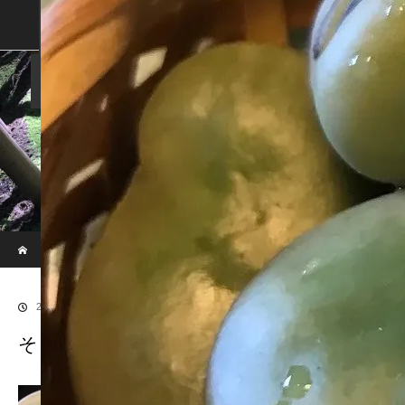
SHOP
SHOPPING GUIDE
ABOUT US
FAN VOICE
ALBUM
NEWS
SAMURAI-DEN
現代のサムライたちの時空間へ
ホーム
ブログ
そらまめ１
2018.04.5
そらまめ１