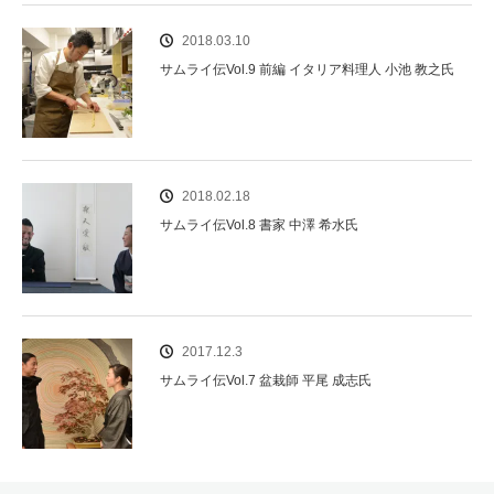
2018.03.10
サムライ伝Vol.9 前編 イタリア料理人 小池 教之氏
2018.02.18
サムライ伝Vol.8 書家 中澤 希水氏
2017.12.3
サムライ伝Vol.7 盆栽師 平尾 成志氏