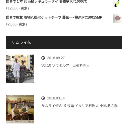
世界で１本 8cm幅レギュラータイ 着物柄 KT10007C
¥
12,000
(税別）
世界で数枚 着物八掛ポケットチーフ 藤紫ー×桃糸 PC10015MP
¥
2,800
(税別）
サムライ伝
2018.09.27
Vol.10 ソウダルア 出張料理人
2018.03.14
サムライ伝Vol.9 後編 イタリア料理人 小池 教之氏