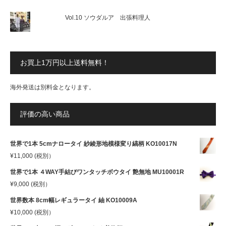
Vol.10 ソウダルア 出張料理人
お買上1万円以上送料無料！
海外発送は別料金となります。
評価の高い商品
世界で1本 5cmナロータイ 紗綾形地模様変り縞柄 KO10017N
¥
11,000
(税別）
世界で1本 ４WAY手結びワンタッチボウタイ 艶無地 MU10001R
¥
9,000
(税別）
世界数本 8cm幅レギュラータイ 紬 KO10009A
¥
10,000
(税別）