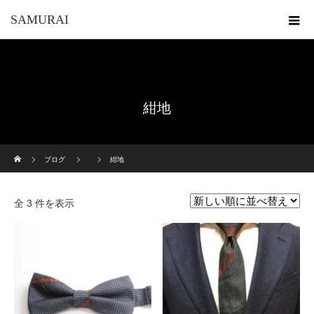
SAMURAI
紺地
ホーム
ブログ
紺地
全 3 件を表示