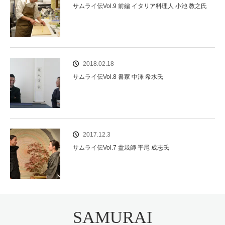
サムライ伝Vol.9 前編 イタリア料理人 小池 教之氏
2018.02.18
サムライ伝Vol.8 書家 中澤 希水氏
2017.12.3
サムライ伝Vol.7 盆栽師 平尾 成志氏
SAMURAI