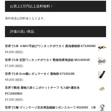
お買上1万円以上送料無料！
海外発送は別料金となります。
評価の高い商品
世界で1本 ４WAY手結びワンタッチボウタイ 黒地着物柄 KT10009R
¥
9,000
(税別）
世界で1本 定型ワンタッチボウタイ 艶無地青海波紋 MU10003R
¥
7,000
(税別）
世界で1本 8cm幅レギュラータイ 着物柄 KT10010B
¥
9,000
(税別）
世界で数枚 着物八掛ミニポケットチーフ モス緑×濃灰糸
PC10009BG
¥
2,500
(税別）
世界で1種 ヴィンテージ京友禅染縮緬リボンスカーフ RI10005 1本