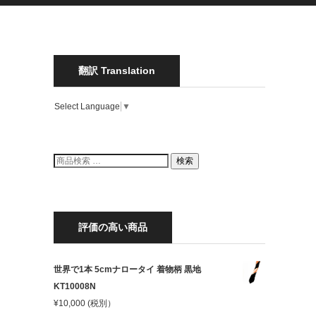
翻訳 Translation
Select Language
▼
検
検索
索
結
果:
m
評価の高い商品
ク
世界で1本 5cmナロータイ 着物柄 黒地
KT10008N
¥
10,000
(税別）