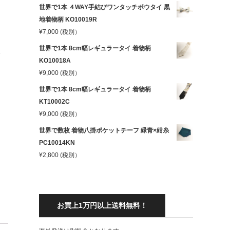
世界で1本 ４WAY手結びワンタッチボウタイ 黒
地着物柄 KO10019R
¥
7,000
(税別）
世界で1本 8cm幅レギュラータイ 着物柄
イ
KO10018A
¥
9,000
(税別）
世界で1本 8cm幅レギュラータイ 着物柄
KT10002C
¥
9,000
(税別）
世界で数枚 着物八掛ポケットチーフ 緑青×紺糸
PC10014KN
¥
2,800
(税別）
お買上1万円以上送料無料！