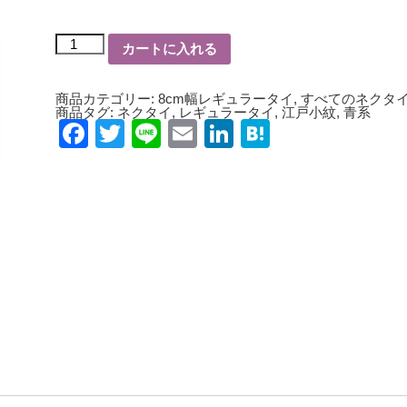
世
カートに入れる
界
で
数
本
商品カテゴリー:
8cm幅レギュラータイ
,
すべてのネクタ
8cm
商品タグ:
ネクタイ
,
レギュラータイ
,
江戸小紋
,
青系
幅
Facebook
Twitter
Line
Email
LinkedIn
Hatena
レ
ギ
ュ
ラ
ー
タ
イ
江
戸
小
紋
風
KO10003A
個