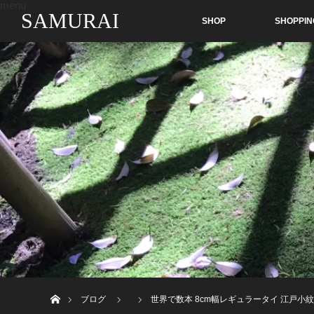
menu
SAMURAI
SHOP
SHOPPIN
ホーム
ブログ
世界で数本 8cm幅レギュラータイ 江戸小紋風 