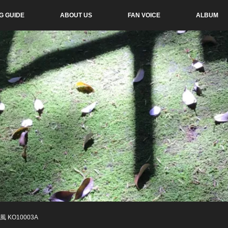
G GUIDE
ABOUT US
FAN VOICE
ALBUM
KO10003A