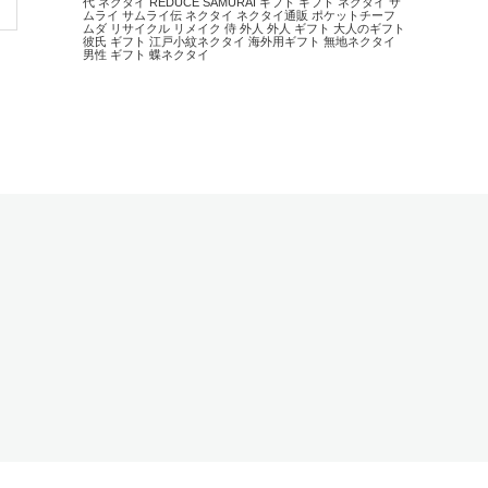
代 ネクタイ
REDUCE
SAMURAI
ギフト
ギフト ネクタイ
サ
ムライ
サムライ伝
ネクタイ
ネクタイ通販
ポケットチーフ
ムダ
リサイクル
リメイク
侍
外人
外人 ギフト
大人のギフト
彼氏 ギフト
江戸小紋ネクタイ
海外用ギフト
無地ネクタイ
男性 ギフト
蝶ネクタイ