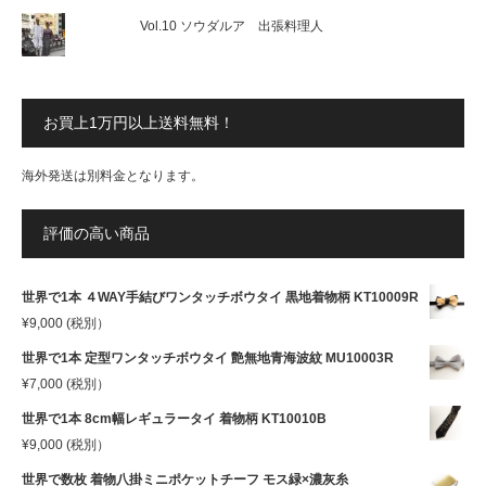
Vol.10 ソウダルア 出張料理人
お買上1万円以上送料無料！
海外発送は別料金となります。
評価の高い商品
世界で1本 ４WAY手結びワンタッチボウタイ 黒地着物柄 KT10009R
¥
9,000
(税別）
世界で1本 定型ワンタッチボウタイ 艶無地青海波紋 MU10003R
¥
7,000
(税別）
世界で1本 8cm幅レギュラータイ 着物柄 KT10010B
¥
9,000
(税別）
世界で数枚 着物八掛ミニポケットチーフ モス緑×濃灰糸