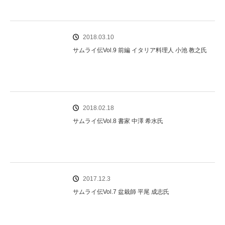
2018.03.10
サムライ伝Vol.9 前編 イタリア料理人 小池 教之氏
2018.02.18
サムライ伝Vol.8 書家 中澤 希水氏
2017.12.3
サムライ伝Vol.7 盆栽師 平尾 成志氏