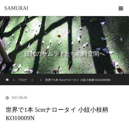
SAMURAI
現代のサムライたちの時空間へ
ホーム
ブログ
世界で1本 5cmナロータイ 小紋小枝柄 KO10009N
2017.06.26
世界で1本 5cmナロータイ 小紋小枝柄
KO10009N