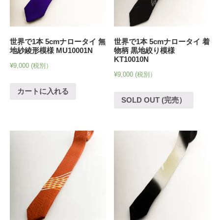
世界で1本 5cmナロータイ 無
世界で1本 5cmナロータイ 着
地紗綾形模様 MU10001N
物柄 黒地絞り模様
KT10010N
¥
9,000
(税別）
¥
9,000
(税別）
カートに入れる
SOLD OUT (完売）