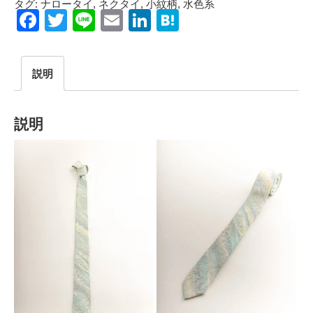
タグ:
ナロータイ
,
ネクタイ
,
小紋柄
,
水色系
Facebook
Twitter
Line
Email
LinkedIn
Hatena
説明
説明