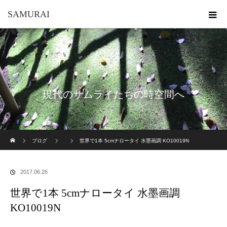
SAMURAI
現代のサムライたちの時空間へ
ホーム
ブログ
世界で1本 5cmナロータイ 水墨画調 KO10019N
2017.06.26
世界で1本 5cmナロータイ 水墨画調
KO10019N