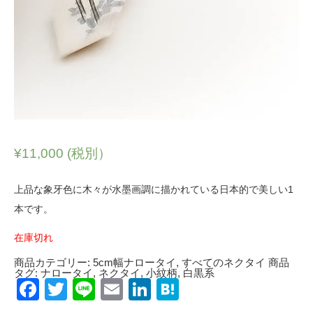
¥
11,000
(税別）
上品な象牙色に木々が水墨画調に描かれている日本的で美しい1
本です。
在庫切れ
商品カテゴリー:
5cm幅ナロータイ
,
すべてのネクタイ
商品
タグ:
ナロータイ
,
ネクタイ
,
小紋柄
,
白黒系
Facebook
Twitter
Line
Email
LinkedIn
Hatena