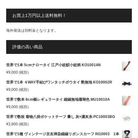
お買上1万円以上送料無料！
海外発送は別料金となります。
評価の高い商品
世界で1本 5cmナロータイ 江戸小紋鮫小紋柄 KO10014N
¥
9,000
(税別）
世界で1本 ４WAY手結びワンタッチボウタイ 艶無地 KO10002R
¥
9,000
(税別）
世界で数本 8cm幅レギュラータイ 縮緬無地珊瑚色 MU10010A
¥
9,000
(税別）
世界で数枚 着物八掛ポケットチーフ 暈し 灰×濃灰糸 PC10003BG
¥
2,800
(税別）
世界で1種 ヴィンテージ京友禅染縮緬リボンスカーフ RI10003 1本