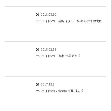
2018.03.10
サムライ伝Vol.9 前編 イタリア料理人 小池 教之氏
2018.02.18
サムライ伝Vol.8 書家 中澤 希水氏
2017.12.3
サムライ伝Vol.7 盆栽師 平尾 成志氏