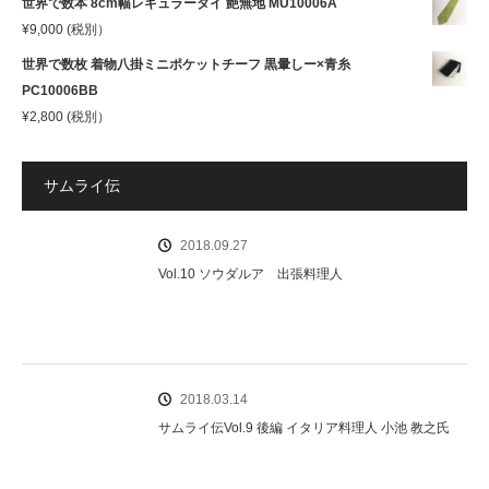
世界で数本 8cm幅レギュラータイ 艶無地 MU10006A
¥
9,000
(税別）
世界で数枚 着物八掛ミニポケットチーフ 黒暈しー×青糸
PC10006BB
¥
2,800
(税別）
サムライ伝
2018.09.27
Vol.10 ソウダルア 出張料理人
2018.03.14
サムライ伝Vol.9 後編 イタリア料理人 小池 教之氏