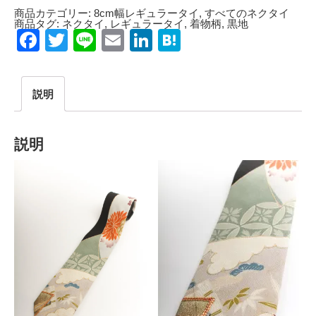
商品カテゴリー:
8cm幅レギュラータイ
,
すべてのネクタイ
商品タグ:
ネクタイ
,
レギュラータイ
,
着物柄
,
黒地
Facebook
Twitter
Line
Email
LinkedIn
Hatena
説明
説明