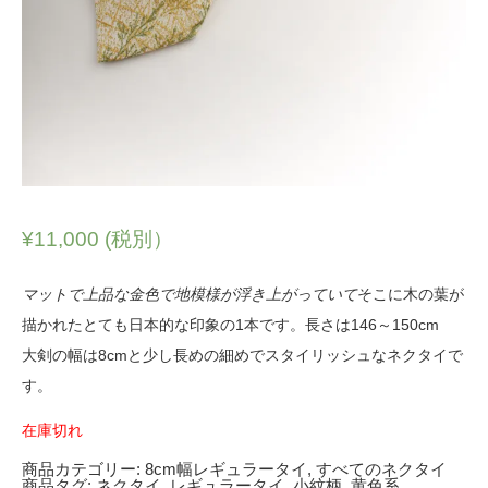
¥
11,000
(税別）
マットで上品な金色で地模様が浮き上がっていて
そこに木の葉が
描かれたとても日本的な印象の1本です。長さは146～150cm
大剣の幅は8cmと少し長めの細めでスタイリッシュなネクタイで
す。
在庫切れ
商品カテゴリー:
8cm幅レギュラータイ
,
すべてのネクタイ
商品タグ:
ネクタイ
,
レギュラータイ
,
小紋柄
,
黄色系