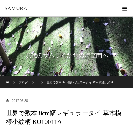
SAMURAI
現代のサムライたちの時空間へ
ホーム
ブログ
世界で数本 8cm幅レギュラータイ 草木模様小紋柄
KO10011A
2017.06.30
世界で数本 8cm幅レギュラータイ 草木模
様小紋柄 KO10011A