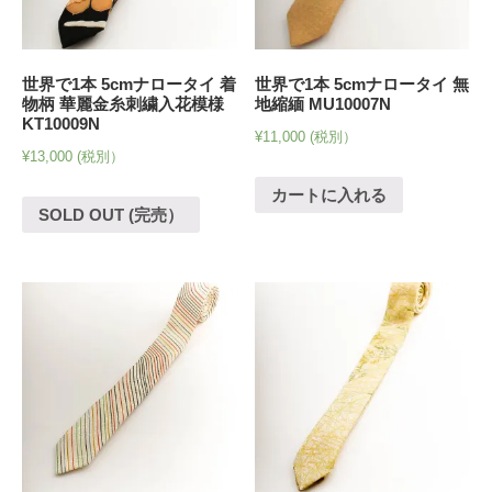
世界で1本 5cmナロータイ 着
世界で1本 5cmナロータイ 無
物柄 華麗金糸刺繍入花模様
地縮緬 MU10007N
KT10009N
¥
11,000
(税別）
¥
13,000
(税別）
カートに入れる
SOLD OUT (完売）