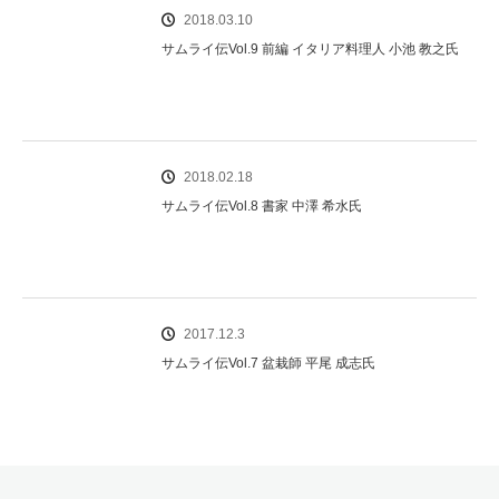
2018.03.10
サムライ伝Vol.9 前編 イタリア料理人 小池 教之氏
2018.02.18
サムライ伝Vol.8 書家 中澤 希水氏
2017.12.3
サムライ伝Vol.7 盆栽師 平尾 成志氏