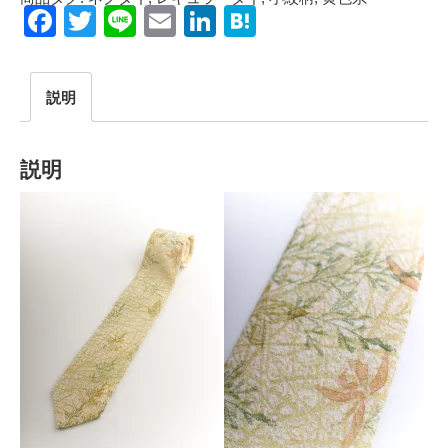
Facebook
Twitter
Line
Email
LinkedIn
Hatena
説明
説明