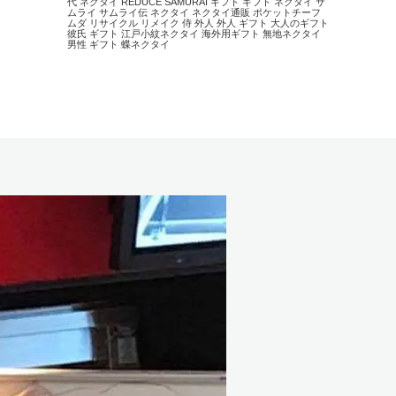
代 ネクタイ
REDUCE
SAMURAI
ギフト
ギフト ネクタイ
サ
ムライ
サムライ伝
ネクタイ
ネクタイ通販
ポケットチーフ
ムダ
リサイクル
リメイク
侍
外人
外人 ギフト
大人のギフト
彼氏 ギフト
江戸小紋ネクタイ
海外用ギフト
無地ネクタイ
男性 ギフト
蝶ネクタイ