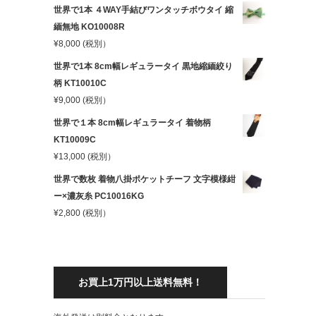
世界で1本 ４WAY手結びワンタッチボウタイ 縮
緬無地 KO10008R
¥
8,000
(税別）
世界で1本 8cm幅レギュラータイ 黒地縮緬絞り
柄 KT10010C
¥
9,000
(税別）
世界で１本 8cm幅レギュラータイ 着物柄
KT10009C
¥
13,000
(税別）
世界で数枚 着物八掛ポケットチーフ 文字模様紺
ー×濃灰糸 PC10016KG
¥
2,800
(税別）
お買上1万円以上送料無料！