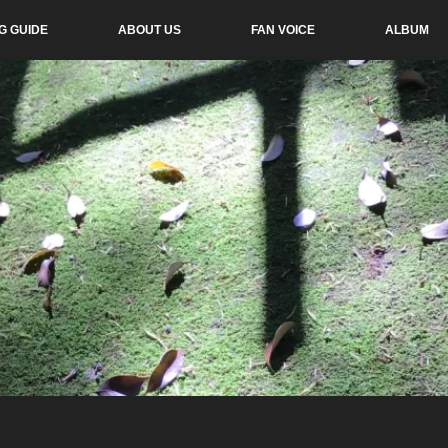
G GUIDE
ABOUT US
FAN VOICE
ALBUM