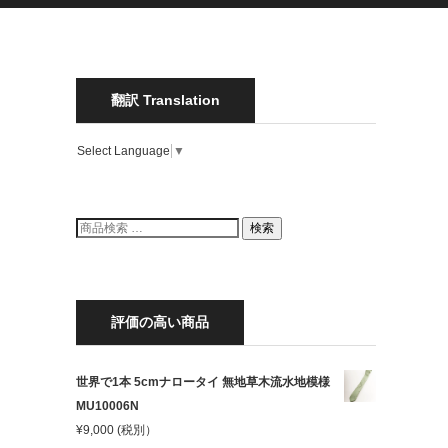
翻訳 Translation
Select Language
▼
検
検索
索
結
果:
評価の高い商品
世界で1本 5cmナロータイ 無地草木流水地模様
MU10006N
¥
9,000
(税別）