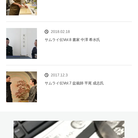
2018.02.18
サムライ伝Vol.8 書家 中澤 希水氏
2017.12.3
サムライ伝Vol.7 盆栽師 平尾 成志氏