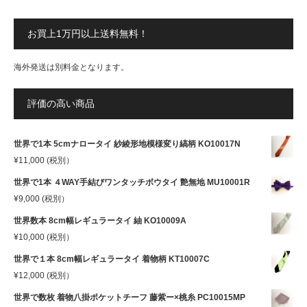
お買上1万円以上送料無料！
海外発送は別料金となります。
評価の高い商品
世界で1本 5cmナロータイ 紗綾形地模様変り縞柄 KO10017N
¥
11,000
(税別）
世界で1本 ４WAY手結びワンタッチボウタイ 艶無地 MU10001R
¥
9,000
(税別）
世界数本 8cm幅レギュラータイ 紬 KO10009A
¥
10,000
(税別）
世界で１本 8cm幅レギュラータイ 着物柄 KT10007C
¥
12,000
(税別）
世界で数枚 着物八掛ポケットチーフ 藤紫ー×桃糸 PC10015MP