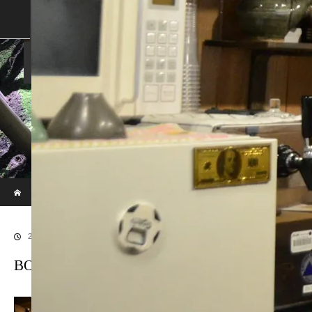
SHOP
SHOPPING GUIDE
ABOUT US
FAN VOICE
ALBUM
NEWS
SAMURAI-DEN
現代のサムライたちの時空間へ
ホーム
ブログ
BONSAI20171129_0116
2017.12.5
BONSAI20171129_0116