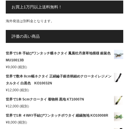
お買上1万円以上送料無料！
海外発送は別料金となります。
評価の高い商品
世界で1本 手結びワンタッチ蝶ネクタイ 鳳凰牡丹唐草地模様 銀鼠色
MU10013B
¥
9,000
(税別）
世界で数本 8cm幅ネクタイ 正絹綸子銀杏柄細めナロータイレジメン
タルタイ 白黒色 KO10032N
¥
12,000
(税別）
世界で1本 5cmナロータイ 着物柄 黒地 KT10007N
¥
12,000
(税別）
世界で1本 ４WAY手結びワンタッチボウタイ 縮緬無地 KO10008R
¥
8,000
(税別）