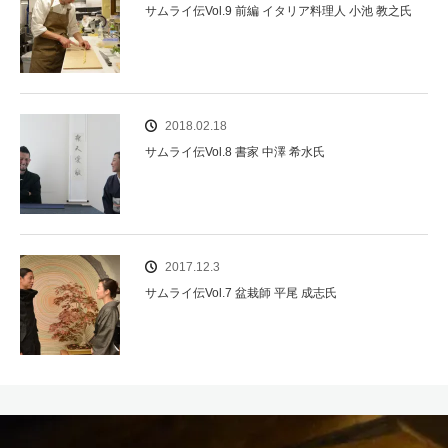
サムライ伝Vol.9 前編 イタリア料理人 小池 教之氏
2018.02.18
サムライ伝Vol.8 書家 中澤 希水氏
2017.12.3
サムライ伝Vol.7 盆栽師 平尾 成志氏