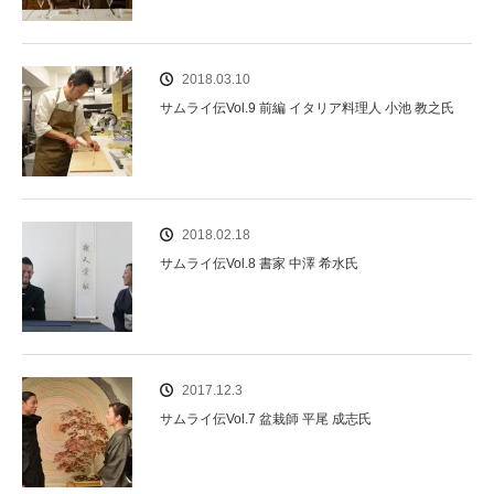
2018.03.10
サムライ伝Vol.9 前編 イタリア料理人 小池 教之氏
2018.02.18
サムライ伝Vol.8 書家 中澤 希水氏
2017.12.3
サムライ伝Vol.7 盆栽師 平尾 成志氏