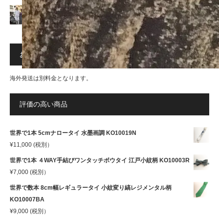
Vol.10 ソウダルア 出張料理人
お買上1万円以上送料無料！
海外発送は別料金となります。
評価の高い商品
世界で1本 5cmナロータイ 水墨画調 KO10019N
¥
11,000
(税別）
世界で1本 ４WAY手結びワンタッチボウタイ 江戸小紋柄 KO10003R
¥
7,000
(税別）
世界で数本 8cm幅レギュラータイ 小紋変り縞レジメンタル柄
KO10007BA
¥
9,000
(税別）