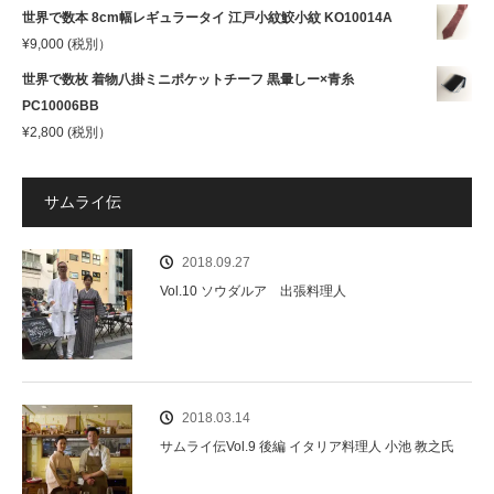
世界で数本 8cm幅レギュラータイ 江戸小紋鮫小紋 KO10014A
¥
9,000
(税別）
世界で数枚 着物八掛ミニポケットチーフ 黒暈しー×青糸
PC10006BB
¥
2,800
(税別）
サムライ伝
2018.09.27
Vol.10 ソウダルア 出張料理人
2018.03.14
サムライ伝Vol.9 後編 イタリア料理人 小池 教之氏