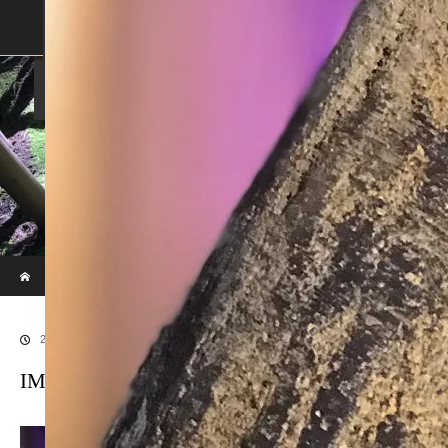
SHOP
SHOPPING GUIDE
ABOUT US
FAN VOICE
ALBUM
NEWS
SAMURAI-DEN
現代のサムライたちの時空間へ
ホーム
ブログ
IMG_1153
2017.12.3
IMG_1153