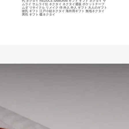
代 ネクタイ
REDUCE
SAMURAI
ギフト
ギフト ネクタイ
サ
ムライ
サムライ伝
ネクタイ
ネクタイ通販
ポケットチーフ
ムダ
リサイクル
リメイク
侍
外人
外人 ギフト
大人のギフト
彼氏 ギフト
江戸小紋ネクタイ
海外用ギフト
無地ネクタイ
男性 ギフト
蝶ネクタイ