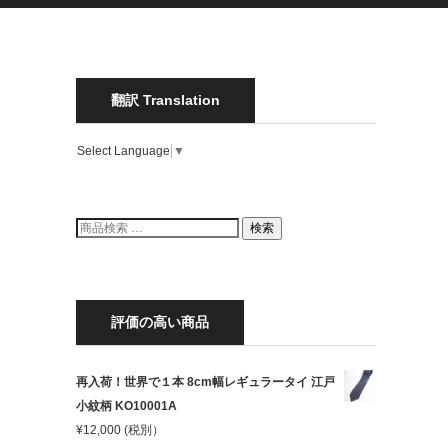
翻訳 Translation
Select Language
▼
検
検索
索
結
果:
評価の高い商品
再入荷！世界で１本 8cm幅レギュラータイ 江戸
小紋柄 KO10001A
¥
12,000
(税別）