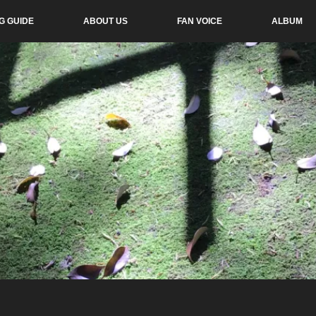
G GUIDE
ABOUT US
FAN VOICE
ALBUM