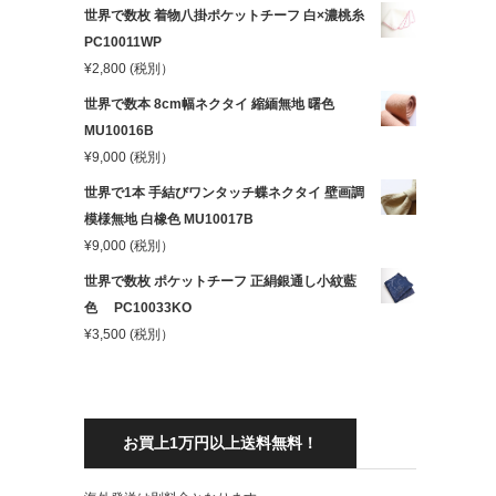
世界で数枚 着物八掛ポケットチーフ 白×濃桃糸
PC10011WP
¥
2,800
(税別）
世界で数本 8cm幅ネクタイ 縮緬無地 曙色
MU10016B
¥
9,000
(税別）
世界で1本 手結びワンタッチ蝶ネクタイ 壁画調
模様無地 白橡色 MU10017B
¥
9,000
(税別）
世界で数枚 ポケットチーフ 正絹銀通し小紋藍
色 PC10033KO
¥
3,500
(税別）
お買上1万円以上送料無料！