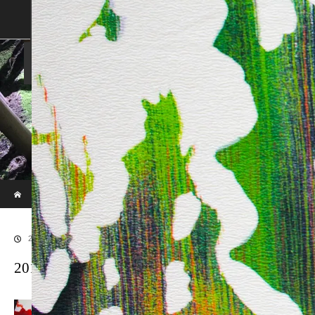
SHOP
SHOPPING GUIDE
ABOUT US
FAN VOICE
ALBUM
NEWS
SAMURAI-DEN
現代のサムライたちの時空間へ
ホーム
ブログ
20170713hosei2
2017.07.13
20170713hosei2