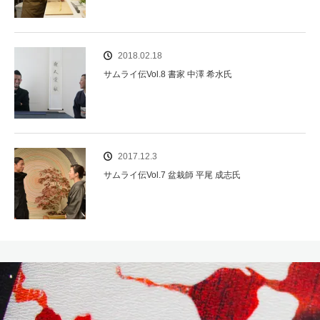
2018.02.18
サムライ伝Vol.8 書家 中澤 希水氏
2017.12.3
サムライ伝Vol.7 盆栽師 平尾 成志氏