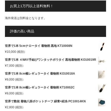
お買上1万円以上送料無料！
海外発送は別料金となります。
評価の高い商品
世界で1本 5cmナロータイ 着物柄 黒地 KT10008N
¥
10,000
(税別）
世界で1本 ４WAY手結びワンタッチボウタイ 黒地着物柄 KO10019R
¥
7,000
(税別）
世界で1本 8cm幅レギュラータイ 着物柄 KO10018A
¥
9,000
(税別）
世界で1本 8cm幅レギュラータイ 着物柄 KT10002C
¥
9,000
(税別）
世界で数枚 着物八掛ポケットチーフ 緑青×紺糸 PC10014KN
¥
2,800
(税別）