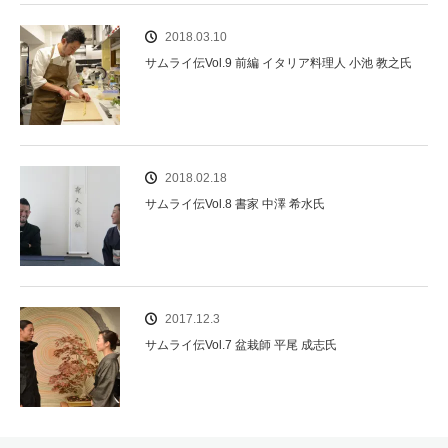
2018.03.10
サムライ伝Vol.9 前編 イタリア料理人 小池 教之氏
2018.02.18
サムライ伝Vol.8 書家 中澤 希水氏
2017.12.3
サムライ伝Vol.7 盆栽師 平尾 成志氏