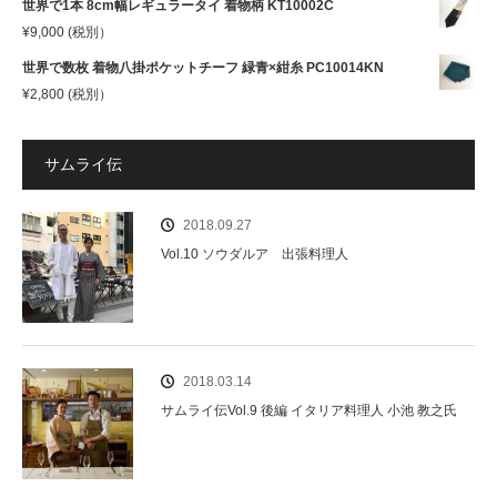
世界で1本 8cm幅レギュラータイ 着物柄 KT10002C
¥
9,000
(税別）
世界で数枚 着物八掛ポケットチーフ 緑青×紺糸 PC10014KN
¥
2,800
(税別）
サムライ伝
2018.09.27
Vol.10 ソウダルア 出張料理人
2018.03.14
サムライ伝Vol.9 後編 イタリア料理人 小池 教之氏