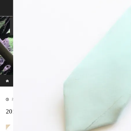
SHOP
SHOPPING GUIDE
ABOUT US
FAN VOICE
ALBUM
NEWS
SAMURAI-DEN
現代のサムライたちの時空間へ
ホーム
ブログ
20170913LR補正後129
2018.01.7
20170913LR補正後129