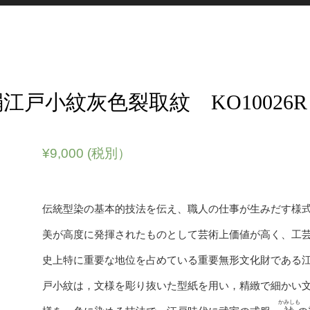
江戸小紋灰色裂取紋 KO10026R
¥
9,000
(税別）
伝統型染の基本的技法を伝え、職人の仕事が生みだす様
美が高度に発揮されたものとして芸術上価値が高く、工
史上特に重要な地位を占めている重要無形文化財である
戸小紋は，文様を彫り抜いた型紙を用い，精緻で細かい
かみしも