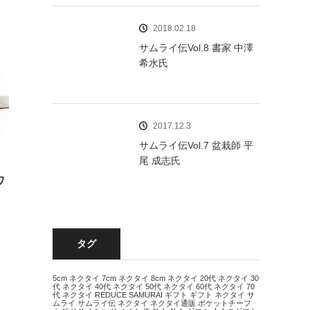
2018.02.18
サムライ伝Vol.8 書家 中澤
希水氏
2017.12.3
サムライ伝Vol.7 盆栽師 平
尾 成志氏
ワ
タグ
5cm ネクタイ
7cm ネクタイ
8cm ネクタイ
20代 ネクタイ
30
代 ネクタイ
40代 ネクタイ
50代 ネクタイ
60代 ネクタイ
70
代 ネクタイ
REDUCE
SAMURAI
ギフト
ギフト ネクタイ
サ
ムライ
サムライ伝
ネクタイ
ネクタイ通販
ポケットチーフ