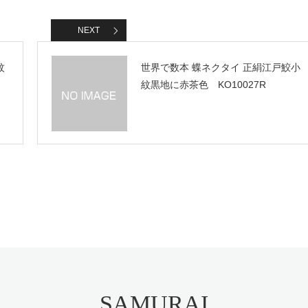
NEXT
紋
世界で数本 蝶ネクタイ 正絹江戸鮫小
紋黒地に赤茶色 KO10027R
SAMURAI