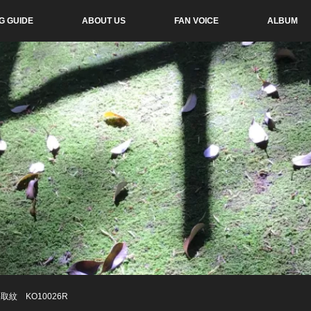
G GUIDE
ABOUT US
FAN VOICE
ALBUM
紋 KO10026R