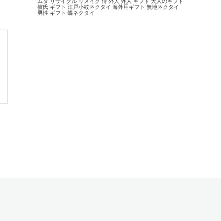
ムダ
リサイクル
リメイク
侍
外人
外人 ギフト
大人のギフト
彼氏 ギフト
江戸小紋ネクタイ
海外用ギフト
無地ネクタイ
男性 ギフト
蝶ネクタイ