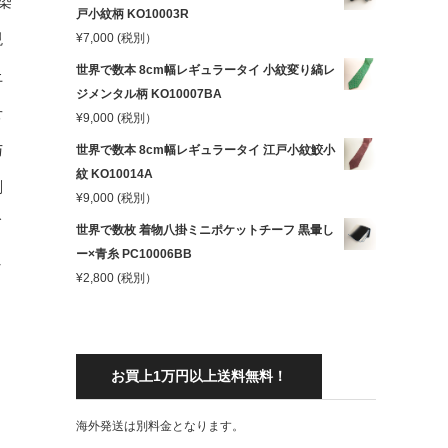
染
戸小紋柄 KO10003R
現
¥
7,000
(税別）
世界で数本 8cm幅レギュラータイ 小紋変り縞レ
上
ジメンタル柄 KO10007BA
せ
¥
9,000
(税別）
与
世界で数本 8cm幅レギュラータイ 江戸小紋鮫小
紋 KO10014A
剣
¥
9,000
(税別）
て
世界で数枚 着物八掛ミニポケットチーフ 黒暈し
ー×青糸 PC10006BB
し
¥
2,800
(税別）
お買上1万円以上送料無料！
海外発送は別料金となります。