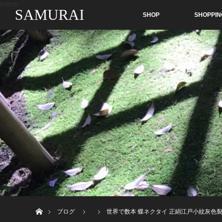
menu
SAMURAI
SHOP
SHOPPIN
ホーム
ブログ
世界で数本 蝶ネクタイ 正絹江戸小紋灰色裂取