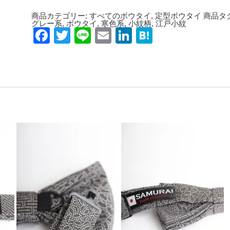
商品カテゴリー:
すべてのボウタイ
,
定型ボウタイ
商品タグ
グレー系
,
ボウタイ
,
寒色系
,
小紋柄
,
江戸小紋
Facebook
Twitter
Line
Email
LinkedIn
Hatena