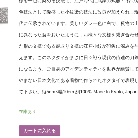
様を一色に染める技法で、江戸時代に武家の式服・
裃
の
色技法として隆盛した小紋染の技法に改良が加えられ，
代に伝承されています。美しいグレー色に白で、反物の
に異なった裂をおいたように，お様々な文様を繋ぎ合わ
た形の文様である裂取り文様の江戸小紋が印象に深みを
えます。このネクタイがまさに日々戦う現代の侍達の刀
になるよう、ご自身のアイデンティティを世界が絶賛し
やまない日本文化である着物で作られたネクタイで表現
て下さい。縦5cm×幅10cm 絹100％ Made In Kyoto, Japan
在庫あり
カートに入れる