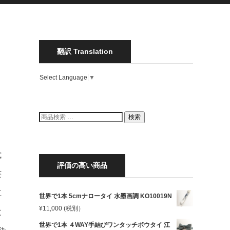
翻訳 Translation
Select Language
▼
検
検索
索
結
果:
式
評価の高い商品
芸
江
世界で1本 5cmナロータイ 水墨画調 KO10019N
¥
11,000
(税別）
文
世界で1本 ４WAY手結びワンタッチボウタイ 江