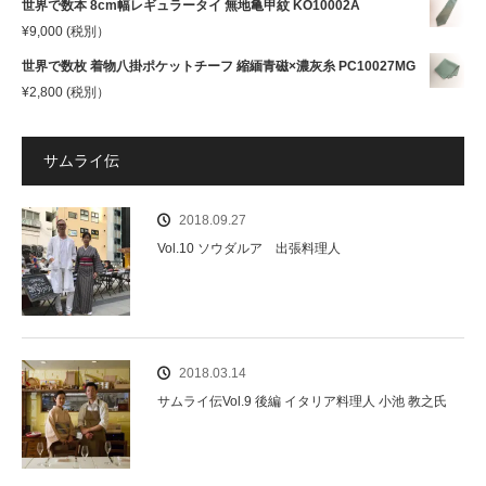
世界で数本 8cm幅レギュラータイ 無地亀甲紋 KO10002A
¥
9,000
(税別）
世界で数枚 着物八掛ポケットチーフ 縮緬青磁×濃灰糸 PC10027MG
¥
2,800
(税別）
サムライ伝
2018.09.27
Vol.10 ソウダルア 出張料理人
2018.03.14
サムライ伝Vol.9 後編 イタリア料理人 小池 教之氏