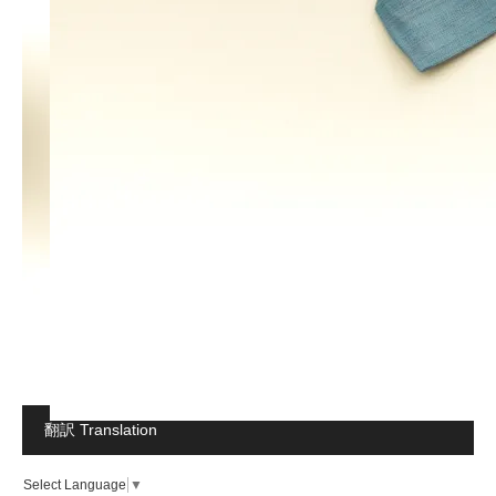
翻訳 Translation
Select Language
▼