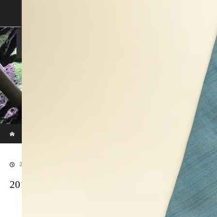
SHOP
SHOPPING GUIDE
ABOUT US
FAN VOICE
ALBUM
NEWS
SAMURAI-DEN
現代のサムライたちの時空間へ
ホーム
ブログ
20170529SAMURAI-13
2017.06.29
20170529SAMURAI-13