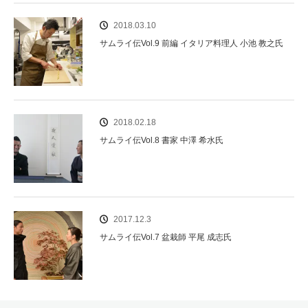
2018.03.10
サムライ伝Vol.9 前編 イタリア料理人 小池 教之氏
2018.02.18
サムライ伝Vol.8 書家 中澤 希水氏
2017.12.3
サムライ伝Vol.7 盆栽師 平尾 成志氏