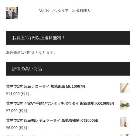
Vol.10 ソウダルア 出張料理人
お買上1万円以上送料無料！
海外発送は別料金となります。
評価の高い商品
世界で1本 5cmナロータイ 無地縮緬 MU10007N
¥
11,000
(税別）
世界で1本 ４WAY手結びワンタッチボウタイ 縮緬無地 KO10005R
¥
7,000
(税別）
世界で1本 8cm幅レギュラータイ 黒地着物柄 KT10005B
¥
6,000
(税別）