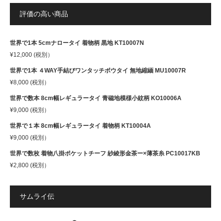
評価の高い商品
世界で1本 5cmナロータイ 着物柄 黒地 KT10007N
¥
12,000
(税別）
世界で1本 ４WAY手結びワンタッチボウタイ 無地縮緬 MU10007R
¥
8,000
(税別）
世界で数本 8cm幅レギュラータイ 青磁地模様小紋柄 KO10006A
¥
9,000
(税別）
世界で１本 8cm幅レギュラータイ 着物柄 KT10004A
¥
9,000
(税別）
世界で数枚 着物八掛ポケットチーフ 紗綾形金茶ー×薄茶糸 PC10017KB
¥
2,800
(税別）
サムライ伝