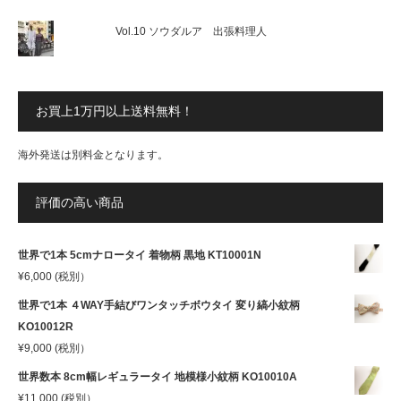
Vol.10 ソウダルア 出張料理人
お買上1万円以上送料無料！
海外発送は別料金となります。
評価の高い商品
世界で1本 5cmナロータイ 着物柄 黒地 KT10001N
¥
6,000
(税別）
世界で1本 ４WAY手結びワンタッチボウタイ 変り縞小紋柄
KO10012R
¥
9,000
(税別）
世界数本 8cm幅レギュラータイ 地模様小紋柄 KO10010A
¥
11,000
(税別）