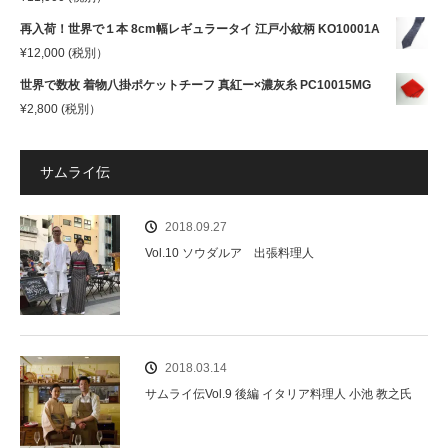
再入荷！世界で１本 8cm幅レギュラータイ 江戸小紋柄 KO10001A
¥
12,000
(税別）
世界で数枚 着物八掛ポケットチーフ 真紅ー×濃灰糸 PC10015MG
¥
2,800
(税別）
サムライ伝
2018.09.27
Vol.10 ソウダルア 出張料理人
2018.03.14
サムライ伝Vol.9 後編 イタリア料理人 小池 教之氏