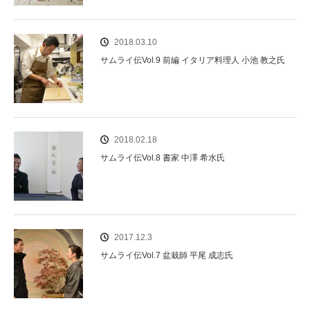
2018.03.10
サムライ伝Vol.9 前編 イタリア料理人 小池 教之氏
2018.02.18
サムライ伝Vol.8 書家 中澤 希水氏
2017.12.3
サムライ伝Vol.7 盆栽師 平尾 成志氏