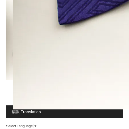
翻訳 Translation
Select Language
▼