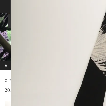
SHOP
SHOPPING GUIDE
ABOUT US
FAN VOICE
ALBUM
NEWS
SAMURAI-DEN
現代のサムライたちの時空間へ
ホーム
ブログ
20170529SAMURAI-205
2017.06.30
20170529SAMURAI-205