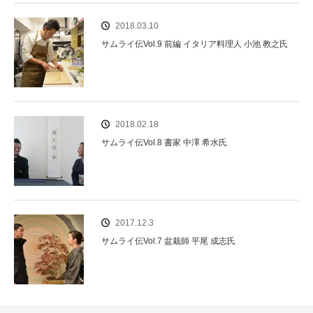
2018.03.10
サムライ伝Vol.9 前編 イタリア料理人 小池 教之氏
2018.02.18
サムライ伝Vol.8 書家 中澤 希水氏
2017.12.3
サムライ伝Vol.7 盆栽師 平尾 成志氏