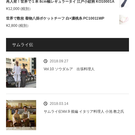
再入荷！世界で１本 8cm幅レギュラータイ 江戸小紋柄 KO10001A
¥
12,000
(税別）
世界で数枚 着物八掛ポケットチーフ 白×濃桃糸 PC10011WP
¥
2,800
(税別）
サムライ伝
2018.09.27
Vol.10 ソウダルア 出張料理人
2018.03.14
サムライ伝Vol.9 後編 イタリア料理人 小池 教之氏