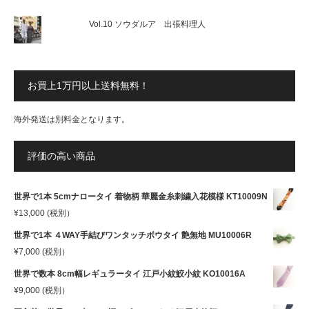
Vol.10 ソウダルア 出張料理人
お買上1万円以上送料無料！
海外発送は別料金となります。
評価の高い商品
世界で1本 5cmナロータイ 着物柄 華麗金糸刺繍入花模様 KT10009N
¥
13,000
(税別）
世界で1本 ４WAY手結びワンタッチボウタイ 艶無地 MU10006R
¥
7,000
(税別）
世界で数本 8cm幅レギュラータイ 江戸小紋鮫小紋 KO10016A
¥
9,000
(税別）