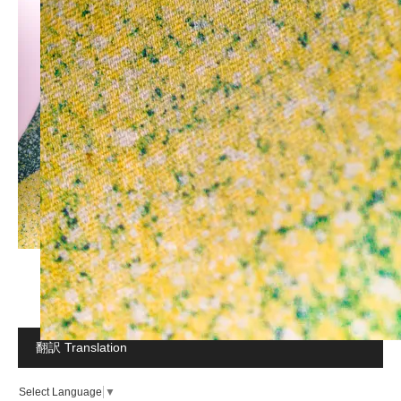
翻訳 Translation
Select Language
▼