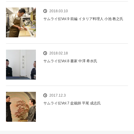
2018.03.10
サムライ伝Vol.9 前編 イタリア料理人 小池 教之氏
2018.02.18
サムライ伝Vol.8 書家 中澤 希水氏
2017.12.3
サムライ伝Vol.7 盆栽師 平尾 成志氏