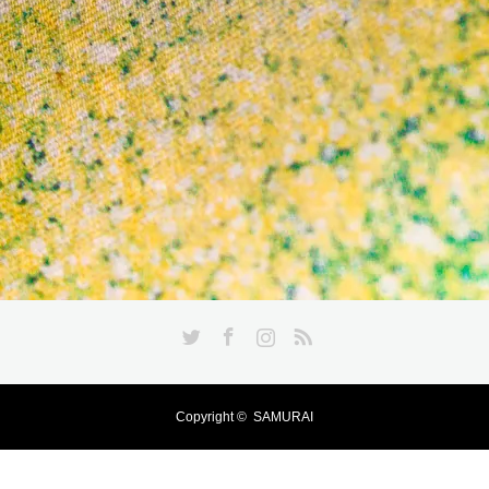
Twitter
Facebook
Instagram
RSS
Copyright ©
SAMURAI