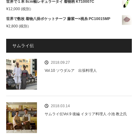
世界で１本 8cm幅レギュラータイ 着物柄 KT10007C
¥
12,000
(税別）
世界で数枚 着物八掛ポケットチーフ 藤紫ー×桃糸 PC10015MP
¥
2,800
(税別）
サムライ伝
2018.09.27
Vol.10 ソウダルア 出張料理人
2018.03.14
サムライ伝Vol.9 後編 イタリア料理人 小池 教之氏