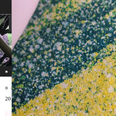
SHOP
SHOPPING GUIDE
ABOUT US
FAN VOICE
ALBUM
NEWS
SAMURAI-DEN
現代のサムライたちの時空間へ
ホーム
ブログ
20170529SAMURAI-54
2017.06.30
20170529SAMURAI-54