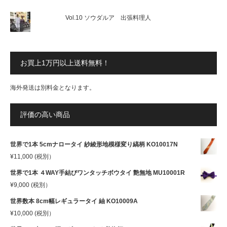
Vol.10 ソウダルア 出張料理人
お買上1万円以上送料無料！
海外発送は別料金となります。
評価の高い商品
世界で1本 5cmナロータイ 紗綾形地模様変り縞柄 KO10017N
¥
11,000
(税別）
世界で1本 ４WAY手結びワンタッチボウタイ 艶無地 MU10001R
¥
9,000
(税別）
世界数本 8cm幅レギュラータイ 紬 KO10009A
¥
10,000
(税別）