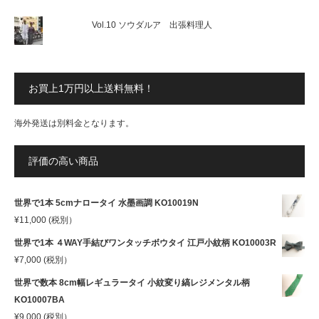
Vol.10 ソウダルア 出張料理人
お買上1万円以上送料無料！
海外発送は別料金となります。
評価の高い商品
世界で1本 5cmナロータイ 水墨画調 KO10019N
¥
11,000
(税別）
世界で1本 ４WAY手結びワンタッチボウタイ 江戸小紋柄 KO10003R
¥
7,000
(税別）
世界で数本 8cm幅レギュラータイ 小紋変り縞レジメンタル柄
KO10007BA
¥
9,000
(税別）