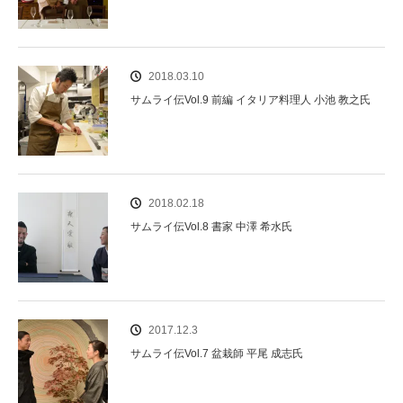
2018.03.10
サムライ伝Vol.9 前編 イタリア料理人 小池 教之氏
2018.02.18
サムライ伝Vol.8 書家 中澤 希水氏
2017.12.3
サムライ伝Vol.7 盆栽師 平尾 成志氏