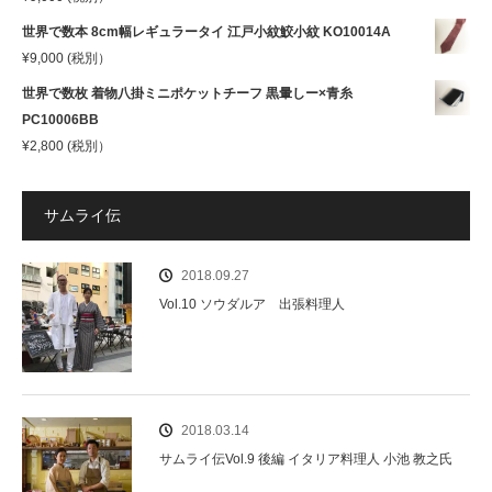
世界で数本 8cm幅レギュラータイ 江戸小紋鮫小紋 KO10014A
¥
9,000
(税別）
世界で数枚 着物八掛ミニポケットチーフ 黒暈しー×青糸
PC10006BB
¥
2,800
(税別）
サムライ伝
2018.09.27
Vol.10 ソウダルア 出張料理人
2018.03.14
サムライ伝Vol.9 後編 イタリア料理人 小池 教之氏