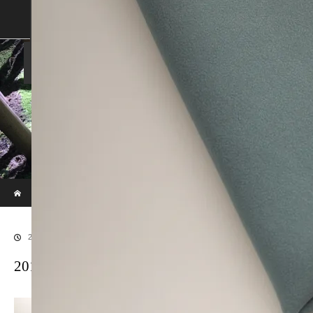
SHOP
SHOPPING GUIDE
ABOUT US
FAN VOICE
ALBUM
NEWS
SAMURAI-DEN
現代のサムライたちの時空間へ
ホーム
ブログ
20170529SAMURAI-151
2017.06.30
20170529SAMURAI-151