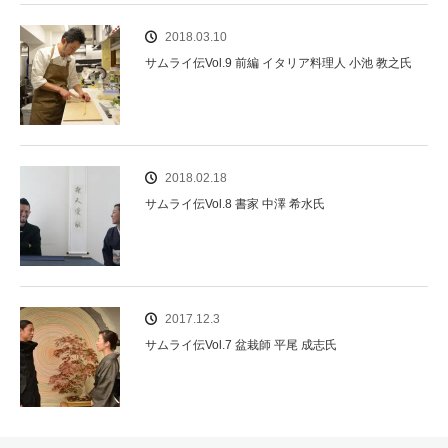
2018.03.10
サムライ伝Vol.9 前編 イタリア料理人 小池 教之氏
2018.02.18
サムライ伝Vol.8 書家 中澤 希水氏
2017.12.3
サムライ伝Vol.7 盆栽師 平尾 成志氏