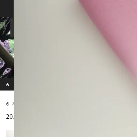
SHOP
SHOPPING GUIDE
ABOUT US
FAN VOICE
ALBUM
NEWS
SAMURAI-DEN
現代のサムライたちの時空間へ
ホーム
ブログ
20170529SAMURAI-167
2017.06.30
20170529SAMURAI-167