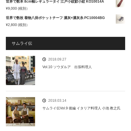
世界で数本 8cm幅レギュラータイ 江戸小紋鮫小紋 KO10014A
¥
9,000
(税別）
世界で数枚 着物八掛ポケットチーフ 濃灰×濃灰糸 PC10004BG
¥
2,800
(税別）
サムライ伝
2018.09.27
Vol.10 ソウダルア 出張料理人
2018.03.14
サムライ伝Vol.9 後編 イタリア料理人 小池 教之氏