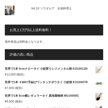
Vol.10 ソウダルア 出張料理人
お買上1万円以上送料無料！
海外発送は別料金となります。
評価の高い商品
世界で1本 5cmナロータイ 小紋変りレジメンタル柄 KO10012N
¥
12,000
(税別）
世界で1本 ４WAY手結びワンタッチボウタイ 小紋柄 KO10007R
¥
7,000
(税別）
世界で1本 8cm幅レギュラータイ 黒地着物柄 MU10008C
¥
6,000
(税別）