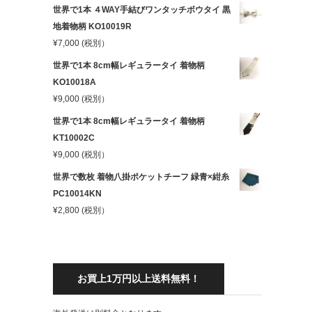
世界で1本 ４WAY手結びワンタッチボウタイ 黒
地着物柄 KO10019R
¥
7,000
(税別）
世界で1本 8cm幅レギュラータイ 着物柄
KO10018A
¥
9,000
(税別）
世界で1本 8cm幅レギュラータイ 着物柄
KT10002C
¥
9,000
(税別）
世界で数枚 着物八掛ポケットチーフ 緑青×紺糸
PC10014KN
¥
2,800
(税別）
お買上1万円以上送料無料！