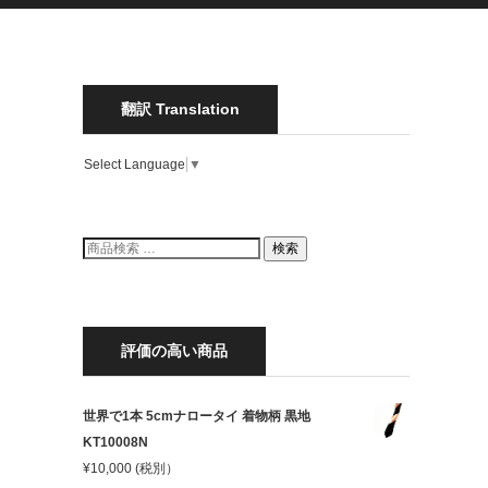
翻訳 Translation
Select Language
▼
検
検索
索
結
果:
評価の高い商品
世界で1本 5cmナロータイ 着物柄 黒地
KT10008N
¥
10,000
(税別）