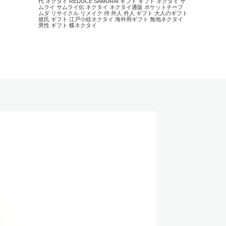
代 ネクタイ
REDUCE
SAMURAI
ギフト
ギフト ネクタイ
サ
ムライ
サムライ伝
ネクタイ
ネクタイ通販
ポケットチーフ
ムダ
リサイクル
リメイク
侍
外人
外人 ギフト
大人のギフト
彼氏 ギフト
江戸小紋ネクタイ
海外用ギフト
無地ネクタイ
男性 ギフト
蝶ネクタイ