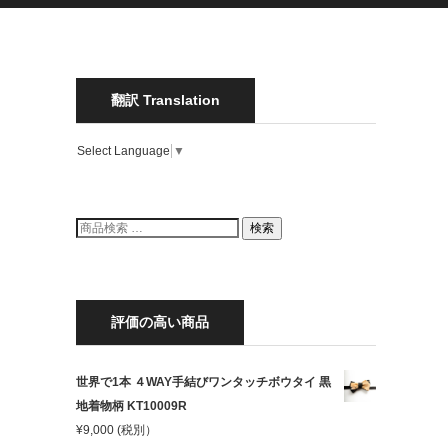
翻訳 Translation
Select Language
▼
検
検索
索
結
果:
評価の高い商品
世界で1本 ４WAY手結びワンタッチボウタイ 黒
地着物柄 KT10009R
¥
9,000
(税別）