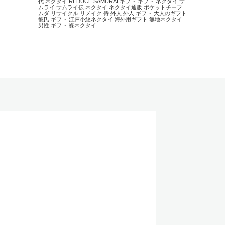
代 ネクタイ
REDUCE
SAMURAI
ギフト
ギフト ネクタイ
サ
ムライ
サムライ伝
ネクタイ
ネクタイ通販
ポケットチーフ
ムダ
リサイクル
リメイク
侍
外人
外人 ギフト
大人のギフト
彼氏 ギフト
江戸小紋ネクタイ
海外用ギフト
無地ネクタイ
男性 ギフト
蝶ネクタイ