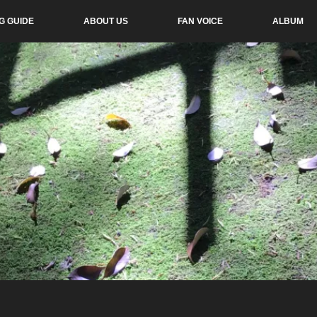
G GUIDE
ABOUT US
FAN VOICE
ALBUM