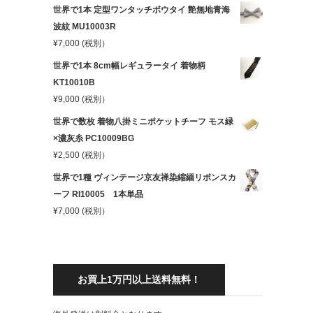
世界で1本 定型ワンタッチボウタイ 艶無地青海
波紋 MU10003R
¥
7,000
(税別）
世界で1本 8cm幅レギュラータイ 着物柄
KT10010B
¥
9,000
(税別）
世界で数枚 着物八掛ミニポケットチーフ モス緑
×濃灰糸 PC10009BG
¥
2,500
(税別）
世界で1種 ヴィンテージ京友禅染縮緬リボンスカ
ーフ RI10005 1本単品
¥
7,000
(税別）
お買上1万円以上送料無料！