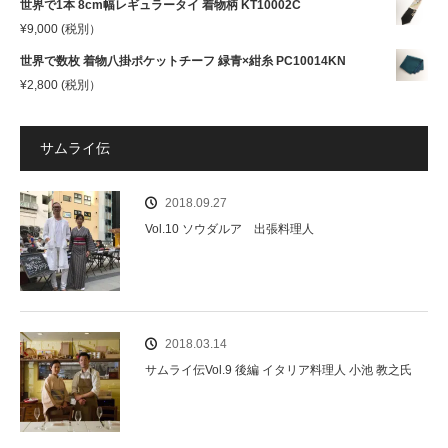
世界で1本 8cm幅レギュラータイ 着物柄 KT10002C
¥
9,000
(税別）
世界で数枚 着物八掛ポケットチーフ 緑青×紺糸 PC10014KN
¥
2,800
(税別）
サムライ伝
2018.09.27
Vol.10 ソウダルア 出張料理人
2018.03.14
サムライ伝Vol.9 後編 イタリア料理人 小池 教之氏