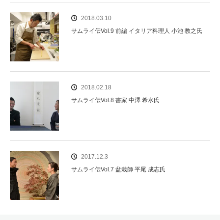
2018.03.10
サムライ伝Vol.9 前編 イタリア料理人 小池 教之氏
2018.02.18
サムライ伝Vol.8 書家 中澤 希水氏
2017.12.3
サムライ伝Vol.7 盆栽師 平尾 成志氏