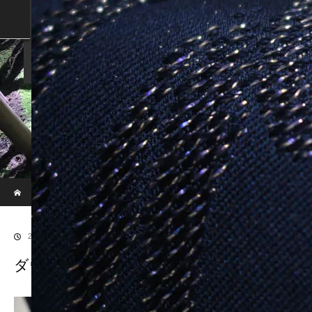
SHOP
SHOPPING GUIDE
ABOUT US
FAN VOICE
ALBUM
NEWS
SAMURAI-DEN
現代のサムライたちの時空間へ
ホーム
ブログ
ダウンサイズ-2507
2020.03.9
ダウンサイズ-2507