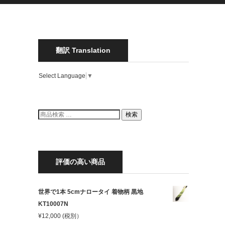
翻訳 Translation
Select Language
▼
検
検索
索
結
果:
評価の高い商品
世界で1本 5cmナロータイ 着物柄 黒地
KT10007N
¥
12,000
(税別）