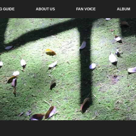
G GUIDE
ABOUT US
FAN VOICE
ALBUM