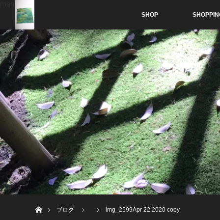
menu
SHOP
SHOPPIN
ホーム
ブログ
img_2599Apr 22 2020 copy