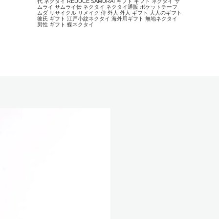
代 ネクタイ
REDUCE
SAMURAI
ギフト
ギフト ネクタイ
サ
ムライ
サムライ伝
ネクタイ
ネクタイ通販
ポケットチーフ
ムダ
リサイクル
リメイク
侍
外人
外人 ギフト
大人のギフト
彼氏 ギフト
江戸小紋ネクタイ
海外用ギフト
無地ネクタイ
男性 ギフト
蝶ネクタイ