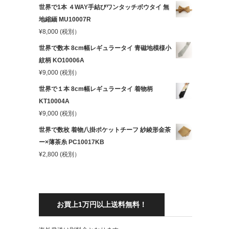
世界で1本 ４WAY手結びワンタッチボウタイ 無
地縮緬 MU10007R
¥
8,000
(税別）
世界で数本 8cm幅レギュラータイ 青磁地模様小
紋柄 KO10006A
¥
9,000
(税別）
世界で１本 8cm幅レギュラータイ 着物柄
KT10004A
¥
9,000
(税別）
世界で数枚 着物八掛ポケットチーフ 紗綾形金茶
ー×薄茶糸 PC10017KB
¥
2,800
(税別）
お買上1万円以上送料無料！