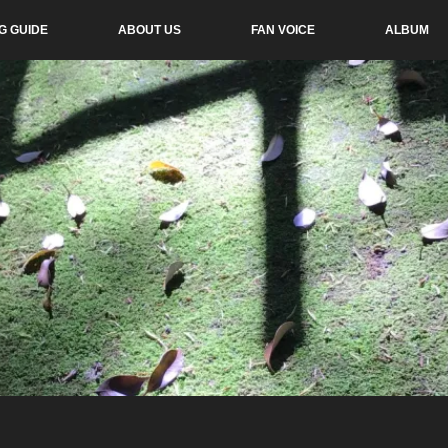
G GUIDE
ABOUT US
FAN VOICE
ALBUM