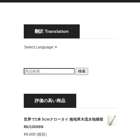
翻訳 Translation
Select Language
▼
検
検索
索
結
果:
評価の高い商品
世界で1本 5cmナロータイ 無地草木流水地模様
MU10006N
¥
9,000
(税別）