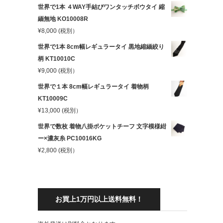
世界で1本 ４WAY手結びワンタッチボウタイ 縮
緬無地 KO10008R
¥
8,000
(税別）
世界で1本 8cm幅レギュラータイ 黒地縮緬絞り
柄 KT10010C
¥
9,000
(税別）
世界で１本 8cm幅レギュラータイ 着物柄
KT10009C
¥
13,000
(税別）
世界で数枚 着物八掛ポケットチーフ 文字模様紺
ー×濃灰糸 PC10016KG
¥
2,800
(税別）
お買上1万円以上送料無料！