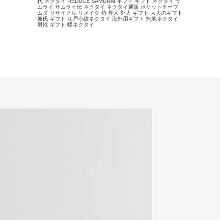
代 ネクタイ
REDUCE
SAMURAI
ギフト
ギフト ネクタイ
サ
ムライ
サムライ伝
ネクタイ
ネクタイ通販
ポケットチーフ
ムダ
リサイクル
リメイク
侍
外人
外人 ギフト
大人のギフト
彼氏 ギフト
江戸小紋ネクタイ
海外用ギフト
無地ネクタイ
男性 ギフト
蝶ネクタイ