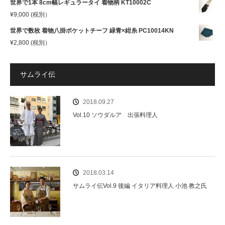
世界で1本 8cm幅レギュラータイ 着物柄 KT10002C
¥
9,000
(税別）
世界で数枚 着物八掛ポケットチーフ 緑青×紺糸 PC10014KN
¥
2,800
(税別）
サムライ伝
2018.09.27
Vol.10 ソウダルア 出張料理人
2018.03.14
サムライ伝Vol.9 後編 イタリア料理人 小池 教之氏