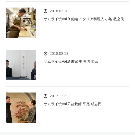
2018.03.10
サムライ伝Vol.9 前編 イタリア料理人 小池 教之氏
2018.02.18
サムライ伝Vol.8 書家 中澤 希水氏
2017.12.3
サムライ伝Vol.7 盆栽師 平尾 成志氏