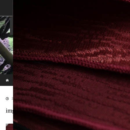
SHOP
SHOPPING GUIDE
ABOUT US
FAN VOICE
ALBUM
NEWS
SAMURAI-DEN
現代のサムライたちの時空間へ
ホーム
ブログ
img_2558Apr 22 2020
2020.04.26
img_2558Apr 22 2020