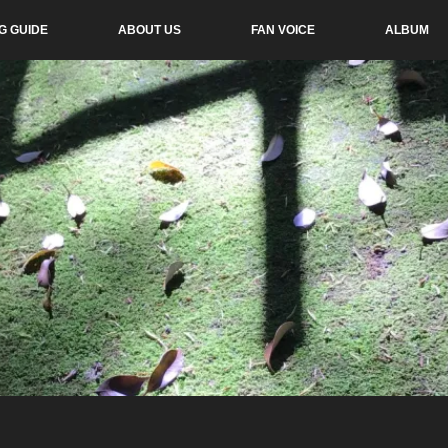
G GUIDE
ABOUT US
FAN VOICE
ALBUM