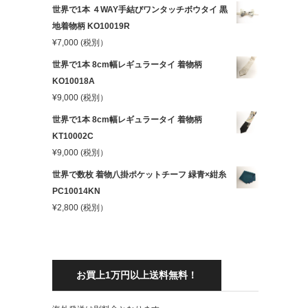
世界で1本 ４WAY手結びワンタッチボウタイ 黒
地着物柄 KO10019R
¥
7,000
(税別）
世界で1本 8cm幅レギュラータイ 着物柄
KO10018A
¥
9,000
(税別）
世界で1本 8cm幅レギュラータイ 着物柄
KT10002C
¥
9,000
(税別）
世界で数枚 着物八掛ポケットチーフ 緑青×紺糸
PC10014KN
¥
2,800
(税別）
お買上1万円以上送料無料！