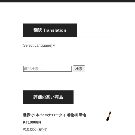
翻訳 Translation
Select Language
▼
検
検索
索
結
果:
評価の高い商品
世界で1本 5cmナロータイ 着物柄 黒地
KT10008N
¥
10,000
(税別）