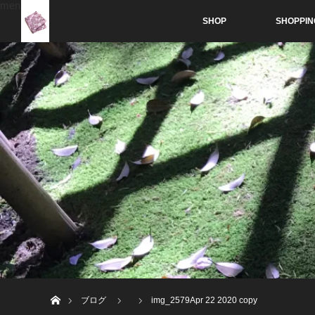
menu
SHOP
SHOPPIN
ホーム
ブログ
img_2579Apr 22 2020 copy