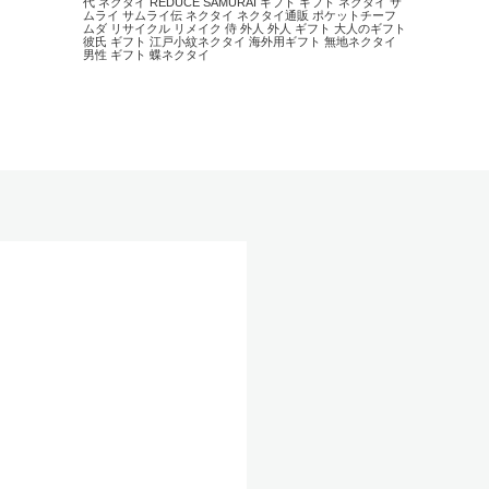
代 ネクタイ
REDUCE
SAMURAI
ギフト
ギフト ネクタイ
サ
ムライ
サムライ伝
ネクタイ
ネクタイ通販
ポケットチーフ
ムダ
リサイクル
リメイク
侍
外人
外人 ギフト
大人のギフト
彼氏 ギフト
江戸小紋ネクタイ
海外用ギフト
無地ネクタイ
男性 ギフト
蝶ネクタイ