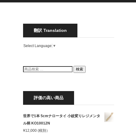
翻訳 Translation
Select Language
▼
検
検索
索
結
果:
評価の高い商品
世界で1本 5cmナロータイ 小紋変りレジメンタ
ル柄 KO10012N
¥
12,000
(税別）