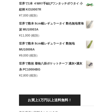
世界で1本 ４WAY手結びワンタッチボウタイ 小
紋柄 KO10007R
¥
7,000
(税別）
世界で数本 8cm幅レギュラータイ 艶色無地青海
波 MU10003A
¥
11,000
(税別）
世界で数本 8cm幅レギュラータイ 艶無地
MU10006A
¥
9,000
(税別）
世界で数枚 着物八掛ポケットチーフ 濃灰×濃灰
糸 PC10004BG
¥
2,800
(税別）
お買上1万円以上送料無料！