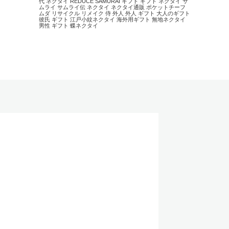
代 ネクタイ
REDUCE
SAMURAI
ギフト
ギフト ネクタイ
サ
ムライ
サムライ伝
ネクタイ
ネクタイ通販
ポケットチーフ
ムダ
リサイクル
リメイク
侍
外人
外人 ギフト
大人のギフト
彼氏 ギフト
江戸小紋ネクタイ
海外用ギフト
無地ネクタイ
男性 ギフト
蝶ネクタイ