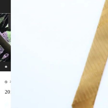
SHOP
SHOPPING GUIDE
ABOUT US
FAN VOICE
ALBUM
NEWS
SAMURAI-DEN
現代のサムライたちの時空間へ
ホーム
ブログ
20170913LR補正後86
2018.01.8
20170913LR補正後86