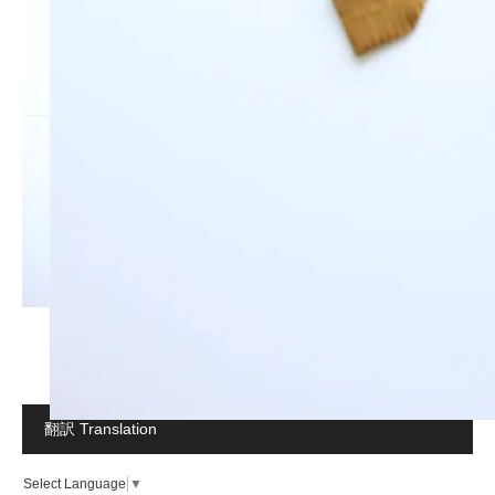
翻訳 Translation
Select Language
▼