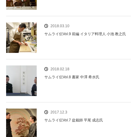
2018.03.10
サムライ伝Vol.9 前編 イタリア料理人 小池 教之氏
2018.02.18
サムライ伝Vol.8 書家 中澤 希水氏
2017.12.3
サムライ伝Vol.7 盆栽師 平尾 成志氏