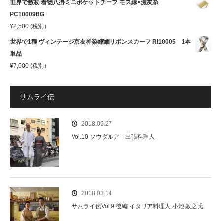
世界で数枚 着物八掛ミニポケットチーフ モス緑×濃灰糸
PC10009BG
¥
2,500
(税別）
世界で1種 ヴィンテージ京友禅染縮緬リボンスカーフ RI10005 1本
単品
¥
7,000
(税別）
サムライ伝
2018.09.27
Vol.10 ソウダルア 出張料理人
2018.03.14
サムライ伝Vol.9 後編 イタリア料理人 小池 教之氏