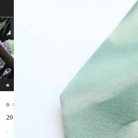
SHOP
SHOPPING GUIDE
ABOUT US
FAN VOICE
ALBUM
NEWS
SAMURAI-DEN
現代のサムライたちの時空間へ
ホーム
ブログ
20170913LR補正後72
2018.01.8
20170913LR補正後72