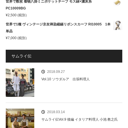
世界で数枚 着物八掛ミニポケットチーフ モス緑×濃灰糸
PC10009BG
¥
2,500
(税別）
世界で1種 ヴィンテージ京友禅染縮緬リボンスカーフ RI10005 1本
単品
¥
7,000
(税別）
サムライ伝
2018.09.27
Vol.10 ソウダルア 出張料理人
2018.03.14
サムライ伝Vol.9 後編 イタリア料理人 小池 教之氏