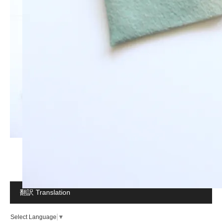
翻訳 Translation
Select Language
▼