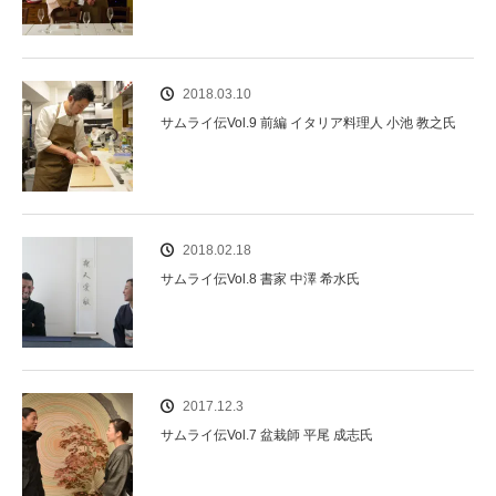
2018.03.10
サムライ伝Vol.9 前編 イタリア料理人 小池 教之氏
2018.02.18
サムライ伝Vol.8 書家 中澤 希水氏
2017.12.3
サムライ伝Vol.7 盆栽師 平尾 成志氏