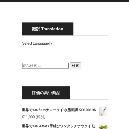
翻訳 Translation
Select Language
▼
検
検索
索
結
果:
評価の高い商品
世界で1本 5cmナロータイ 水墨画調 KO10019N
¥
11,000
(税別）
世界で1本 ４WAY手結びワンタッチボウタイ 紅