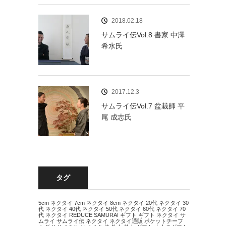
2018.02.18
サムライ伝Vol.8 書家 中澤
希水氏
2017.12.3
サムライ伝Vol.7 盆栽師 平
尾 成志氏
タグ
5cm ネクタイ
7cm ネクタイ
8cm ネクタイ
20代 ネクタイ
30
代 ネクタイ
40代 ネクタイ
50代 ネクタイ
60代 ネクタイ
70
代 ネクタイ
REDUCE
SAMURAI
ギフト
ギフト ネクタイ
サ
ムライ
サムライ伝
ネクタイ
ネクタイ通販
ポケットチーフ