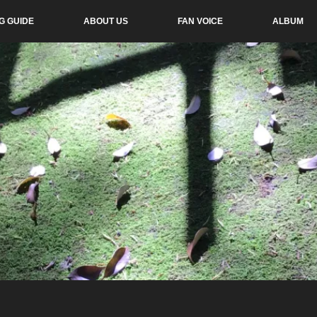
G GUIDE
ABOUT US
FAN VOICE
ALBUM