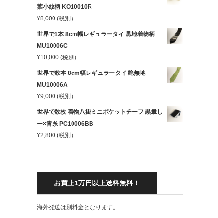
葉小紋柄 KO10010R
¥
8,000
(税別）
世界で1本 8cm幅レギュラータイ 黒地着物柄
MU10006C
¥
10,000
(税別）
世界で数本 8cm幅レギュラータイ 艶無地
MU10006A
¥
9,000
(税別）
世界で数枚 着物八掛ミニポケットチーフ 黒暈し
ー×青糸 PC10006BB
¥
2,800
(税別）
お買上1万円以上送料無料！
海外発送は別料金となります。