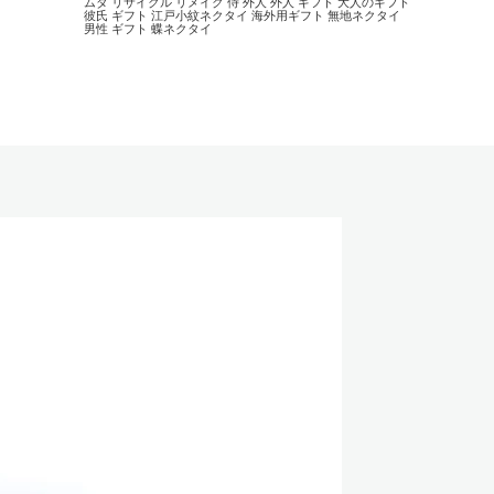
ムダ
リサイクル
リメイク
侍
外人
外人 ギフト
大人のギフト
彼氏 ギフト
江戸小紋ネクタイ
海外用ギフト
無地ネクタイ
男性 ギフト
蝶ネクタイ