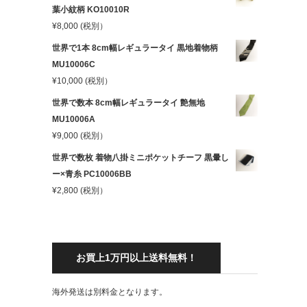
葉小紋柄 KO10010R
¥
8,000
(税別）
世界で1本 8cm幅レギュラータイ 黒地着物柄
MU10006C
¥
10,000
(税別）
世界で数本 8cm幅レギュラータイ 艶無地
MU10006A
¥
9,000
(税別）
世界で数枚 着物八掛ミニポケットチーフ 黒暈し
ー×青糸 PC10006BB
¥
2,800
(税別）
お買上1万円以上送料無料！
海外発送は別料金となります。