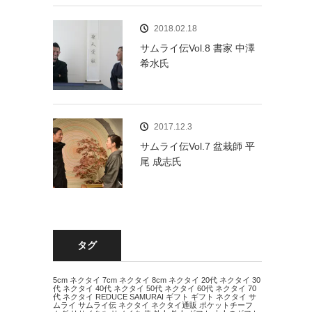
2018.02.18
サムライ伝Vol.8 書家 中澤
希水氏
2017.12.3
サムライ伝Vol.7 盆栽師 平
尾 成志氏
タグ
5cm ネクタイ
7cm ネクタイ
8cm ネクタイ
20代 ネクタイ
30
代 ネクタイ
40代 ネクタイ
50代 ネクタイ
60代 ネクタイ
70
代 ネクタイ
REDUCE
SAMURAI
ギフト
ギフト ネクタイ
サ
ムライ
サムライ伝
ネクタイ
ネクタイ通販
ポケットチーフ