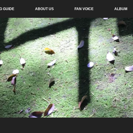
G GUIDE
ABOUT US
FAN VOICE
ALBUM