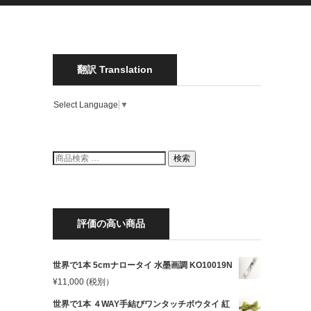
翻訳 Translation
Select Language
▼
検
検索
索
結
果:
評価の高い商品
世界で1本 5cmナロータイ 水墨画調 KO10019N
¥
11,000
(税別）
世界で1本 ４WAY手結びワンタッチボウタイ 紅