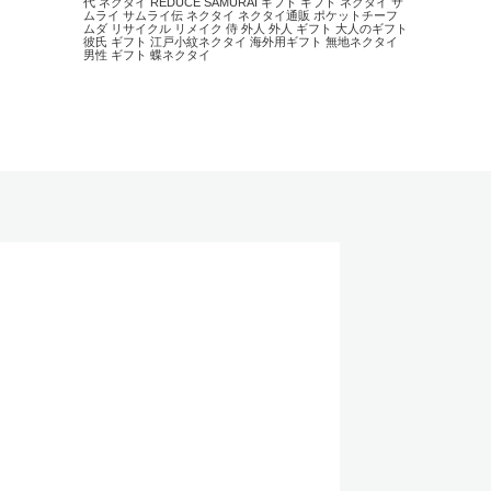
代 ネクタイ
REDUCE
SAMURAI
ギフト
ギフト ネクタイ
サ
ムライ
サムライ伝
ネクタイ
ネクタイ通販
ポケットチーフ
ムダ
リサイクル
リメイク
侍
外人
外人 ギフト
大人のギフト
彼氏 ギフト
江戸小紋ネクタイ
海外用ギフト
無地ネクタイ
男性 ギフト
蝶ネクタイ