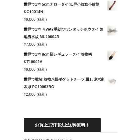
世界で1本 5cmナロータイ 江戸小紋鮫小紋柄
KO10014N
¥
9,000
(税別）
世界で1本 ４WAY手結びワンタッチボウタイ 無
地流水紋 MU10004R
¥
7,000
(税別）
世界で1本 8cm幅レギュラータイ 着物柄
KT10002A
¥
9,000
(税別）
世界で数枚 着物八掛ポケットチーフ 暈し 灰×濃
灰糸 PC10003BG
¥
2,800
(税別）
お買上1万円以上送料無料！