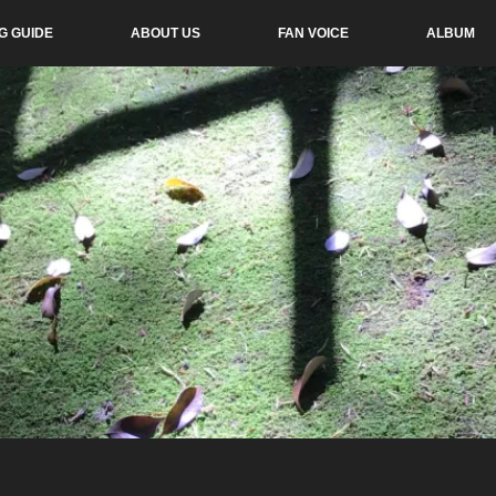
G GUIDE
ABOUT US
FAN VOICE
ALBUM