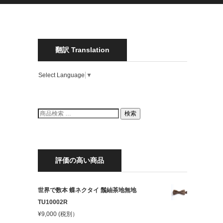
翻訳 Translation
Select Language
▼
検
検索
索
結
果:
評価の高い商品
世界で数本 蝶ネクタイ 鬚紬茶地無地
TU10002R
¥
9,000
(税別）